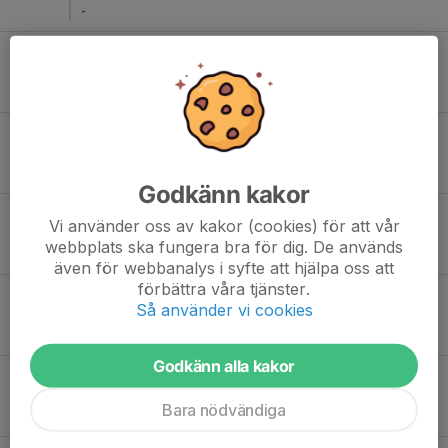
-
Sön 14
Hammarby IF HF 1 - Åkersberga HK 6 mot 6
10:30
Gångsätrahallen
-
Sön 14
Lidingö SK Lag 2 (6 mot 6) - Hammarby IF HF 2
11:00
Gångsätrahallen
-
Godkänn kakor
Lör 27
Skuru IK 3 6 mot 6 - Hammarby IF HF 1
Vi använder oss av kakor (cookies) för att vår
13:30
Skuruhallen
webbplats ska fungera bra för dig. De används
-
även för webbanalys i syfte att hjälpa oss att
förbättra våra tjänster.
Lör 27
Hammarby IF HF 2 - Skogås HK 6 mot 6
Så använder vi cookies
14:00
Skuruhallen
-
Godkänn alla kakor
Lör 27
Skuru IK 3 6 mot 6 - Hammarby IF HF 2
15:00
Skuruhallen
Bara nödvändiga
-