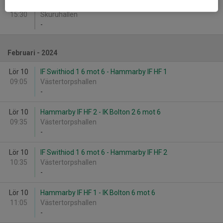
Lör 27
Hammarby IF HF 1 - Årsta AIK HF Grön 3 6 mot 6
15:30
Skuruhallen
-
Februari - 2024
Lör 10
IF Swithiod 1 6 mot 6 - Hammarby IF HF 1
09:05
Västertorpshallen
-
Lör 10
Hammarby IF HF 2 - IK Bolton 2 6 mot 6
09:35
Västertorpshallen
-
Lör 10
IF Swithiod 1 6 mot 6 - Hammarby IF HF 2
10:35
Västertorpshallen
-
Lör 10
Hammarby IF HF 1 - IK Bolton 6 mot 6
11:05
Västertorpshallen
-