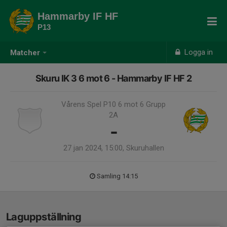
Hammarby IF HF
P13
Logga in
Matcher
Skuru IK 3 6 mot 6 - Hammarby IF HF 2
Vårens Spel P10 6 mot 6 Grupp
2A
-
27 jan 2024, 15:00, Skuruhallen
Samling 14:15
Laguppställning