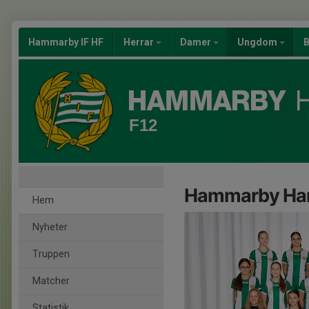
Hammarby IF HF
Herrar
Damer
Ungdom
B
F12
Hammarby Han
Hem
Nyheter
Truppen
Matcher
Statistik