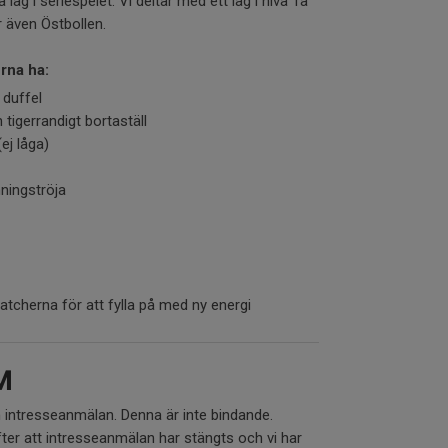
lag i seriespelet. Vi deltar med ett lag i nivå 1a
ar även Östbollen.
erna ha:
 duffel
 tigerrandigt bortaställ
ej låga)
ningströja
atcherna för att fylla på med ny energi
M
n intresseanmälan. Denna är inte bindande.
fter att intresseanmälan har stängts och vi har