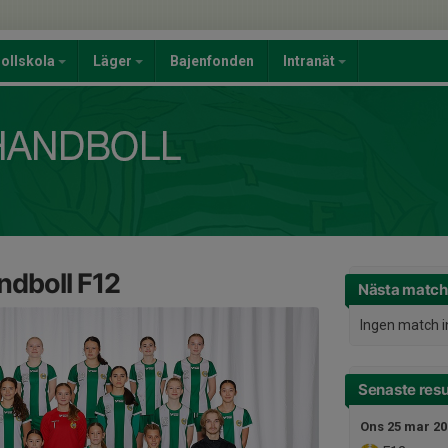
ollskola
Läger
Bajenfonden
Intranät
dboll F12
Nästa match
Ingen match 
Senaste resu
Ons 25 mar 20