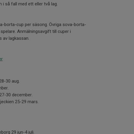
 så fall med ett eller två lag.
a-borta-cup per säsong. Övriga sova-borta-
spelare. Anmälningsavgift till cuper i
s av lagkassan.
er
 28-30 aug.
mber.
 27-30 december.
Tjeckien 25-29 mars.
eborg 29 jun-4 juli.