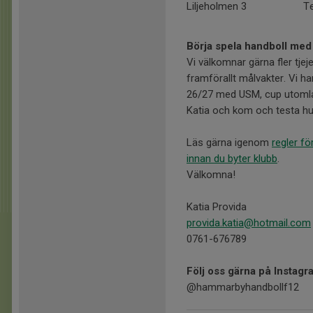
Liljeholmen 3
Te
Börja spela handboll med
Vi välkomnar gärna fler tjej
framförallt målvakter. Vi 
26/27 med USM, cup utomlan
Katia och kom och testa hu
Läs gärna igenom
regler f
innan du byter klubb
.
Välkomna!
Katia Provida
provida.katia@hotmail.com
0761-676789
Följ oss gärna på Instag
@hammarbyhandbollf12