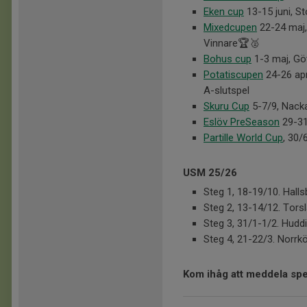
Eken cup
13-15 juni, S
Mixedcupen
22-24 maj,
Vinnare🏆🥈
Bohus cup
1-3 maj, Göt
Potatiscupen
24-26 apr
A-slutspel
Skuru Cup
5-7/9, Nacka
Eslöv PreSeason
29-31
Partille World Cup
, 30/
USM 25/26
Steg 1, 18-19/10. Halls
Steg 2, 13-14/12. Tors
Steg 3, 31/1-1/2. Hudd
Steg 4, 21-22/3. Norrk
Kom ihåg att meddela spec