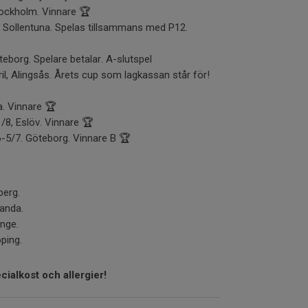
tockholm. Vinnare 🏆
 Sollentuna. Spelas tillsammans med P12.
eborg. Spelare betalar. A-slutspel
il, Alingsås. Årets cup som lagkassan står för!
. Vinnare 🏆
/8, Eslöv. Vinnare 🏆
6-5/7. Göteborg. Vinnare B 🏆
berg.
landa.
inge.
öping.
ialkost och allergier!