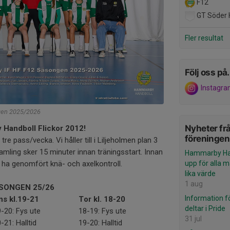
F12
GT Söder 
Fler resultat
Följ oss på.
Instagr
gen 2025/2026
Nyheter fr
 Handboll Flickor 2012!
föreningen
re pass/vecka. Vi håller till i Liljeholmen plan 3
Samling sker 15 minuter innan träningsstart. Innan
Hammarby Han
a ha genomfört knä- och axelkontroll.
upp för alla 
lika värde
1 aug
SONGEN 25/26
Information f
ns kl.19-21
Tor kl. 18-20
deltar i Pride
-20: Fys ute
18-19: Fys ute
31 jul
-21: Halltid
19-20: Halltid