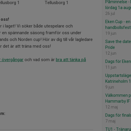
Påminnelse - 
llusborg 1
Tellusborg 1
lördag 1a aug
26 jul
 oss!
Eken Cup - en 
er i laget! Vi söker både utespelare och
handbollsfest
har en spännande säsong framför oss under
19 jun
ds och Norden cup! Hör av dig till vår lagledare
Save the date
r det är att träna med oss!
Pride
12 jun
ör övergångar
och vad som är
bra att tänka på
Dags för Eken
11 jun
Uppstartsläger
Katrineholm 
9 jun
Välkommen på
Hammarby IF
12 maj
ram:
Dags för final
7 maj
TU1 - Tränaru