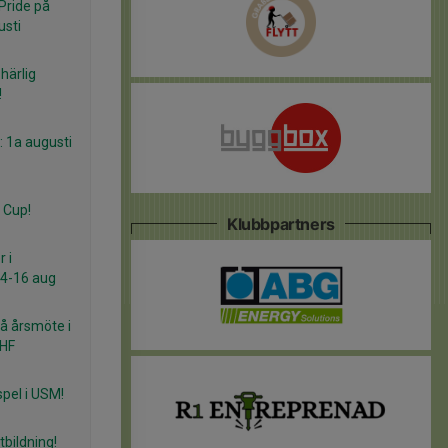
Pride på
usti
härlig
!
: 1a augusti
 Cup!
Klubbpartners
 i
14-16 aug
 årsmöte i
 HF
spel i USM!
tbildning!