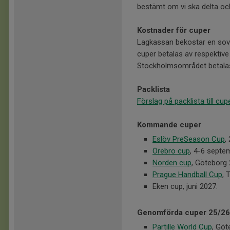
bestämt om vi ska delta och i
Kostnader för cuper
Lagkassan bekostar en sov
cuper betalas av respektive 
Stockholmsområdet betala
Packlista
Förslag på packlista till cup
Kommande cuper
Eslöv PreSeason Cup
,
Örebro cup
, 4-6 septe
Norden cup
, Göteborg
Prague Handball Cup
, 
Eken cup, juni 2027.
Genomförda cuper 25/26
Partille World Cup
, Göt