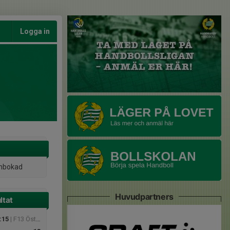
Logga in
inbokad
Huvudpartners
ltat
:15
| F13 Öst - F13 Nivå 2 Öst Södra