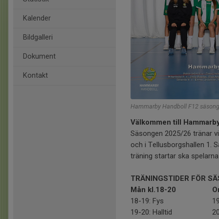
Kalender
Bildgalleri
Dokument
Kontakt
Hammarby Handboll F12 säson
Välkommen till Hammarby
Säsongen 2025/26 tränar vi t
och i Tellusborgshallen 1. 
träning startar ska spelarn
TRÄNINGSTIDER FÖR SÄ
Mån kl.18-20
O
18-19: Fys
19
19-20: Halltid
20