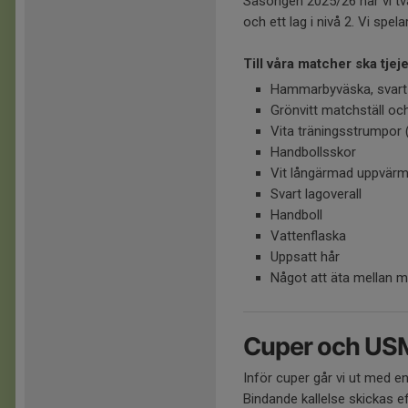
Säsongen 2025/26 har vi två 
och ett lag i nivå 2. Vi spel
Till våra matcher ska tjej
Hammarbyväska, svart
Grönvitt matchställ och
Vita träningsstrumpor (
Handbollsskor
Vit långärmad uppvärm
Svart lagoverall
Handboll
Vattenflaska
Uppsatt hår
Något att äta mellan m
Cuper och US
Inför cuper går vi ut med e
Bindande kallelse skickas e