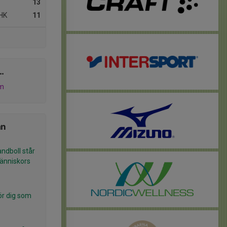
13
HK
11
..
am
ån
dboll står
människors
ör dig som