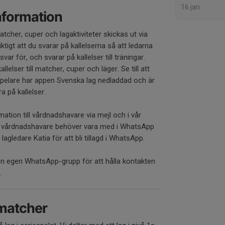
16 jan
information
 matcher, cuper och lagaktiviteter skickas ut via
iktigt att du svarar på kallelserna så att ledarna
var för, och svarar på kallelser till träningar.
elser till matcher, cuper och läger. Se till att
pelare har appen Svenska lag nedladdad och är
a på kallelser.
rmation till vårdnadshavare via mejl och i vår
n vårdnadshavare behöver vara med i WhatsApp
 lagledare Katia för att bli tillagd i WhatsApp.
en egen WhatsApp-grupp för att hålla kontakten
r.
 matcher