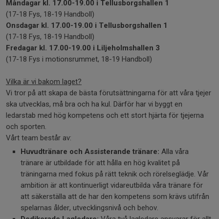
Måndagar kl. 17.00-19.00 i Tellusborgshallen 1
(17-18 Fys, 18-19 Handboll)
Onsdagar kl. 17.00-19.00 i Tellusborgshallen 1
(17-18 Fys, 18-19 Handboll)
Fredagar kl. 17.00-19.00 i Liljeholmshallen 3
(17-18 Fys i motionsrummet, 18-19 Handboll)
Vilka är vi bakom laget?
Vi tror på att skapa de bästa förutsättningarna för att våra tjejer
ska utvecklas, må bra och ha kul. Därför har vi byggt en
ledarstab med hög kompetens och ett stort hjärta för tjejerna
och sporten.
Vårt team består av:
Huvudtränare och Assisterande tränare:
Alla våra
tränare är utbildade för att hålla en hög kvalitet på
träningarna med fokus på rätt teknik och rörelseglädje. Vår
ambition är att kontinuerligt vidareutbilda våra tränare för
att säkerställa att de har den kompetens som krävs utifrån
spelarnas ålder, utvecklingsnivå och behov.
Dedikerade Lagledare:
Våra två lagledare ansvarar för allt