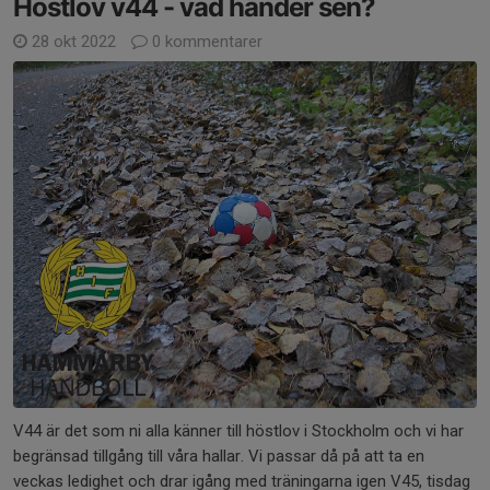
Höstlov v44 - vad händer sen?
28 okt 2022
0 kommentarer
V44 är det som ni alla känner till höstlov i Stockholm och vi har
begränsad tillgång till våra hallar. Vi passar då på att ta en
veckas ledighet och drar igång med träningarna igen V45, tisdag