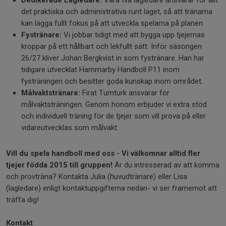
det praktiska och administrativa runt laget, så att tränarna
kan lägga fullt fokus på att utveckla spelarna på planen.
Fystränare:
Vi jobbar tidigt med att bygga upp tjejernas
kroppar på ett hållbart och lekfullt sätt. Inför säsongen
26/27 kliver Johan Bergkvist in som fystränare. Han har
tidigare utvecklat Hammarby Handboll P11 inom
fysträningen och besitter goda kunskap inom området.
Målvaktstränare:
Firat Tumturk ansvarar för
målvaktsträningen. Genom honom erbjuder vi extra stöd
och individuell träning för de tjejer som vill prova på eller
vidareutvecklas som målvakt.
Vill du spela handboll med oss - Vi välkomnar alltid fler
tjejer födda 2015 till gruppen!
Är du intresserad av att komma
och provträna? Kontakta Julia (huvudtränare) eller Lisa
(lagledare) enligt kontaktuppgifterna nedan- vi ser framemot att
träffa dig!
Kontakt