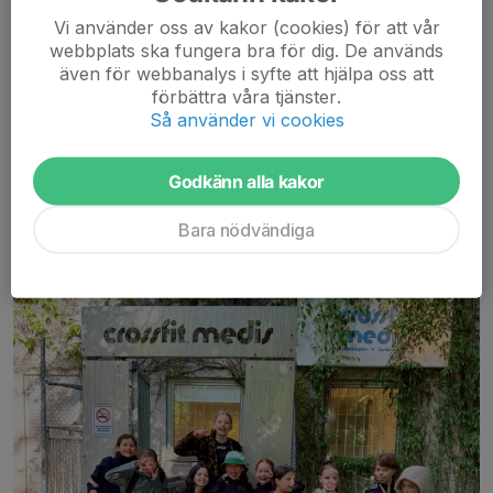
Vi använder oss av kakor (cookies) för att vår
Jag vet att vi skrev förra veckan att det skulle bli en lugn helg
webbplats ska fungera bra för dig. De används
med välförtjänt vila för tjejerna. Men så var inte fallet! Det här
även för webbanalys i syfte att hjälpa oss att
gänget har svårt att sitta still...
förbättra våra tjänster.
Så använder vi cookies
I helgen packade ett gäng av tjejerna istället...
Läs mer
Godkänn alla kakor
Bara nödvändiga
Crossfit och kämpaglöd!
29 maj, 20:45
0 kommentarer