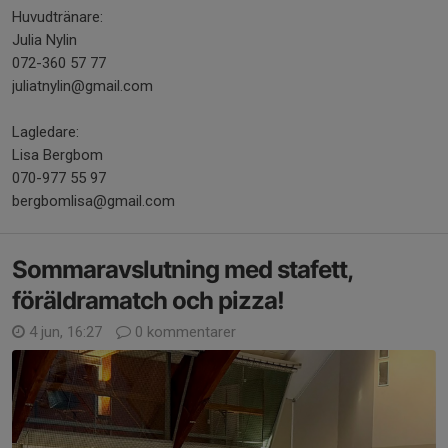
Huvudtränare:
Julia Nylin
072-360 57 77
juliatnylin@gmail.com
Lagledare:
Lisa Bergbom
070-977 55 97
bergbomlisa@gmail.com
Sommaravslutning med stafett,
föräldramatch och pizza!
4 jun, 16:27
0 kommentarer