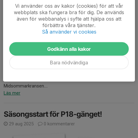
Vi använder oss av kakor (cookies) för att vår
webbplats ska fungera bra för dig. De används
även för webbanalys i syfte att hjälpa oss att
förbättra våra tjänster.
Så använder vi cookies
Stora entrén i Tellusborgshallen
Godkänn alla kakor
Härligt att vi är igång med träningarna för säsongen och kul att
träffa er i Södra Latin i tisdags!
Bara nödvändiga
På torsdagar kommer vi träna i nya fina Tellusborgshallen som
ligger ca 5-6 minuters promenad från t-bana
Midsommarkransen....
Läs mer
Säsongsstart för P18-gänget!
29 aug 2025
0 kommentarer