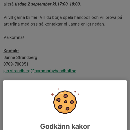
alltså
tisdag 2 september kl.17:00-18:00.
Vi vill gärna bli fler! Vill du börja spela handboll och vill prova på
att träna med oss så kontaktar ni Janne enligt nedan.
Välkomna!
Kontakt
Janne Strandberg
0709-780851
jan.strandberg@hammarbyhandboll.se
Torsdag - Träning i Tellusborgshallen!
4 sep 2025
0 kommentarer
Godkänn kakor