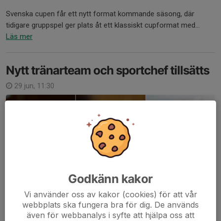
Svenska cupen får ett nytt format kommande säsong, där
tidigare gruppspel ger plats åt ett klassiskt cupformat med...
Läs mer
Nytt tränarteam och sportchef tillsätts
29 jun, 11:30
Godkänn kakor
Vi använder oss av kakor (cookies) för att vår
webbplats ska fungera bra för dig. De används
även för webbanalys i syfte att hjälpa oss att