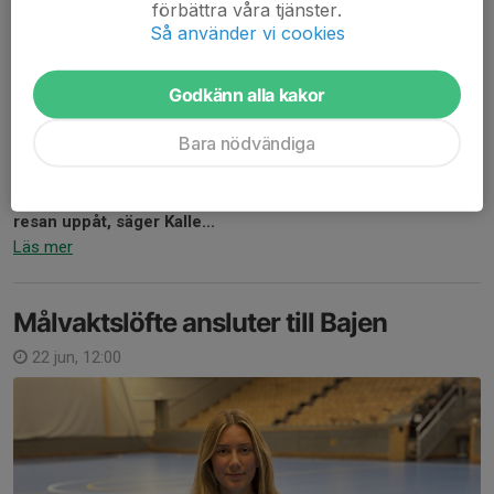
förbättra våra tjänster.
Så använder vi cookies
Från vänster: John Lindvall, Fanny Eriksson och Daniel Båverud. Foto:
Grillbritt/Hammarby Handboll.
Godkänn alla kakor
Nya roller och ny assisterade tränare i form av Daniel
Båverud.
Bara nödvändiga
Inför kommande säsong spetsas damlagets organisation
ytterligare.
– Ambitionen är att förbättra förutsättningarna och fortsätta
resan uppåt, säger Kalle...
Läs mer
Målvaktslöfte ansluter till Bajen
22 jun, 12:00