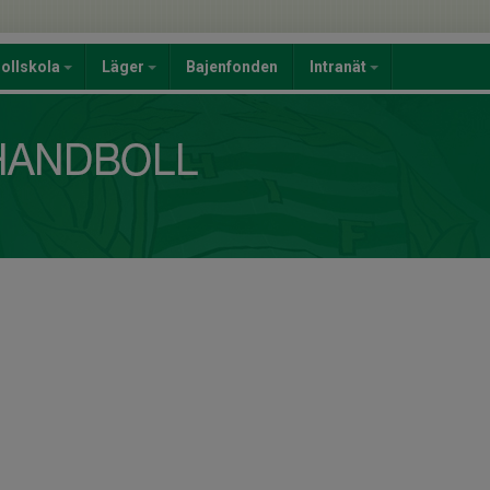
ollskola
Läger
Bajenfonden
Intranät