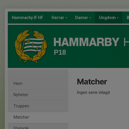
Hammarby IF HF
Herrar
Damer
Ungdom
B
P18
Matcher
Hem
Ingen serie inlagd
Nyheter
Truppen
Matcher
Statistik