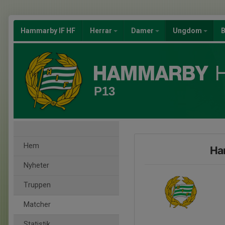
Hammarby IF HF
Herrar
Damer
Ungdom
B
P13
Hem
Ha
Nyheter
Truppen
Matcher
Statistik