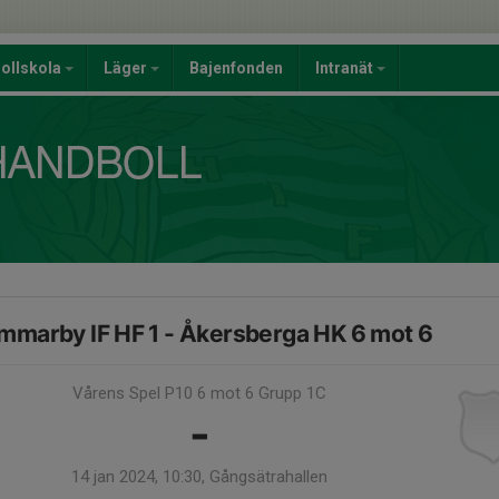
ollskola
Läger
Bajenfonden
Intranät
mmarby IF HF 1 - Åkersberga HK 6 mot 6
Vårens Spel P10 6 mot 6 Grupp 1C
-
14 jan 2024, 10:30, Gångsätrahallen