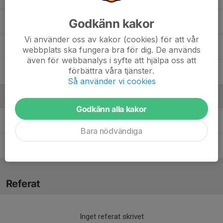
Godkänn kakor
19. Ville Nilsson
Vi använder oss av kakor (cookies) för att vår
25. Jakša Dumeljic
webbplats ska fungera bra för dig. De används
även för webbanalys i syfte att hjälpa oss att
förbättra våra tjänster.
35. Sigge Andersson
Så använder vi cookies
Ledare
Godkänn alla kakor
Edwin Kukacka
Tränare
Bara nödvändiga
Max Andersson
Tränare
Referat
Inget referat skrivet