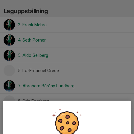
Laguppställning
2. Frank Mehra
4. Seth Pörner
5. Aldo Sellberg
5. Lo-Emanuel Grede
7. Abraham Bárány Lundberg
8. Otis Forsberg
13. Adrian Uddenfeldt
17. Ivar Liljeroth