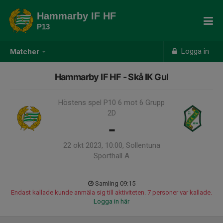
Hammarby IF HF
P13
Logga in
Matcher
Hammarby IF HF - Skå IK Gul
Höstens spel P10 6 mot 6 Grupp
2D
-
22 okt 2023, 10:00, Sollentuna
Sporthall A
Samling 09:15
Endast kallade kunde anmäla sig till aktiviteten. 7 personer var kallade.
Logga in här