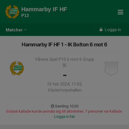
Hammarby IF HF
P13
Logga in
Matcher
Hammarby IF HF 1 - IK Bolton 6 mot 6
Vårens Spel P10 6 mot 6 Grupp
3E
-
10 feb 2024, 11:05,
Västertorpshallen
Samling 10:20
Endast kallade kunde anmäla sig till aktiviteten. 7 personer var kallade.
Logga in här