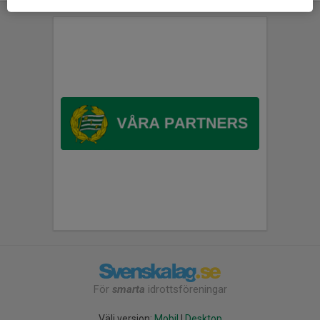
För
smarta
idrottsföreningar
Välj version:
Mobil
|
Desktop