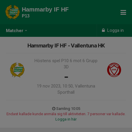
Hammarby IF HF
P13
Logga in
Matcher
Hammarby IF HF - Vallentuna HK
Höstens spel P10 6 mot 6 Grupp
3D
-
19 nov 2023, 10:50, Vallentuna
Sporthall
Samling 10:05
Endast kallade kunde anmäla sig till aktiviteten. 7 personer var kallade.
Logga in här