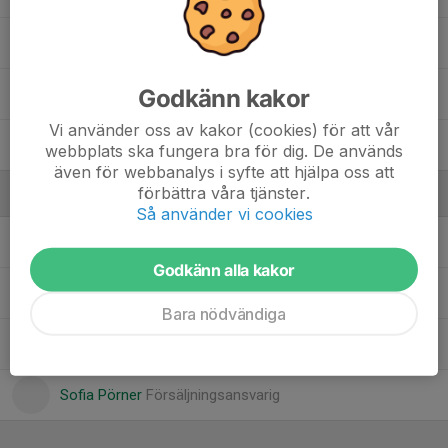
19. Ville Nilsson
Godkänn kakor
25. Jakša Dumeljic
Vi använder oss av kakor (cookies) för att vår
33. Charlie Karlsson
webbplats ska fungera bra för dig. De används
även för webbanalys i syfte att hjälpa oss att
förbättra våra tjänster.
Ledare
Så använder vi cookies
Anna Nilsson
Lagledare
Godkänn alla kakor
Davor Dumeljic
Assisterande tränare
Bara nödvändiga
Karin Ljung
Lagledare
Sofia Pörner
Försäljningsansvarig