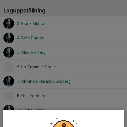
Laguppställning
2. Frank Mehra
4. Seth Pörner
5. Aldo Sellberg
5. Lo-Emanuel Grede
7. Abraham Bárány Lundberg
8. Otis Forsberg
14. Ebbe Ljung
17. Ivar Liljeroth