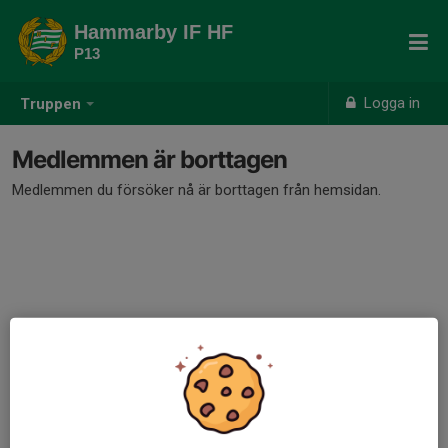
Hammarby IF HF
P13
Logga in
Truppen
Medlemmen är borttagen
Medlemmen du försöker nå är borttagen från hemsidan.