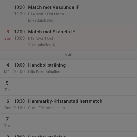
10:20
Match mot Vassunda IF
11:20
F14 Nivå 2 Öst Norra
Eriksdalshallen
3
12:00
Match mot Skånela IF
13:00
Sön
F13 Nivå 1 Öst
Vikingahallen A
v.40
4
19:00
Handbollsträning
21:00
Mån
Lilla Eriksdalhallen
5
Tis
6
18:30
Hammarby-Kristanstad herrmatch
20:30
Ons
Stora Eriksdalshallen
7
Tor