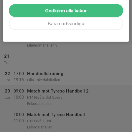
20:00
Mån
Tulegatan 23, Sundbyberg (B.U.C)
Godkänn alla kakor
19
Tis
Bara nödvändiga
20
20:10
Match mot IFK Tumba HK
21:10
Ons
F13 Nivå 1 Öst
Liljeholmshallen 3
21
Tor
22
17:00
Handbollsträning
19:15
Fre
Lilla Eriksdalshallen
23
09:00
Match mot Tyresö Handboll 2
10:00
Lör
F14 Nivå 2 Öst Södra
Eriksdalshallen
10:00
Match mot Tyresö Handboll
11:00
F13 Nivå 1 Öst
Eriksdalshallen