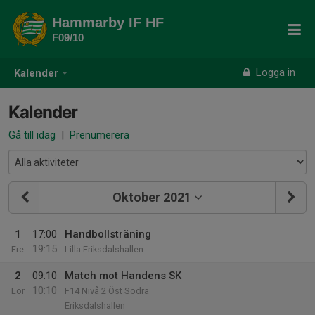
Hammarby IF HF
F09/10
Logga in
Kalender
Kalender
Gå till idag
|
Prenumerera
Oktober 2021
1
17:00
Handbollsträning
19:15
Fre
Lilla Eriksdalshallen
2
09:10
Match mot Handens SK
10:10
Lör
F14 Nivå 2 Öst Södra
Eriksdalshallen