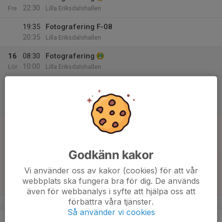
22:30
Fre
Lilla Eriksdalshallen
19:35
Fotografering F-08
20:35
Lilla Eriksdalshallen
16
08:30
Fotografering
10:00
Lör
Lilla Eriksdalshallen
18:50
Match mot GT Söder HK
19:50
F14 Nivå 2 Öst Södra
Sköndalshallen
17
13:00
Match mot Skuru IK
14:00
Sön
F13 Nivå 1 Öst
Nacka Bollhall
Godkänn kakor
17:45
Match mot Kungsängens SK
Vi använder oss av kakor (cookies) för att vår
18:45
F14 Nivå 2 Öst Norra
webbplats ska fungera bra för dig. De används
Ekhammarhallen
även för webbanalys i syfte att hjälpa oss att
förbättra våra tjänster.
v.42
Så använder vi cookies
18
18:45
Specialfys