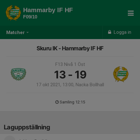
Hammarby IF HF
F09/10
Logga in
Matcher
Skuru IK - Hammarby IF HF
F13 Nivå 1 Öst
13 - 19
17 okt 2021, 13:00, Nacka Bollhall
Samling 12:15
Laguppställning