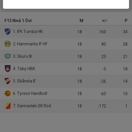
Tabell
F13 Nivå 1 Öst
M
+/-
P
1. IFK Tumba HK
18
160
34
2. Hammarby IF HF
18
80
28
3. Skuru IK
18
23
21
4. Täby HBK
18
-5
18
5. Skånela IF
18
-26
14
6. Tyresö Handboll
18
-60
10
7. Sannadals SK Röd
18
-172
1