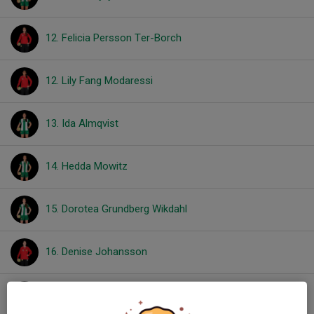
12. Felicia Persson Ter-Borch
12. Lily Fang Modaressi
13. Ida Almqvist
14. Hedda Mowitz
15. Dorotea Grundberg Wikdahl
16. Denise Johansson
16. Felicia Jönsson