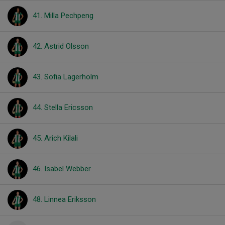
41. Milla Pechpeng
42. Astrid Olsson
43. Sofia Lagerholm
44. Stella Ericsson
45. Arich Kilali
46. Isabel Webber
48. Linnea Eriksson