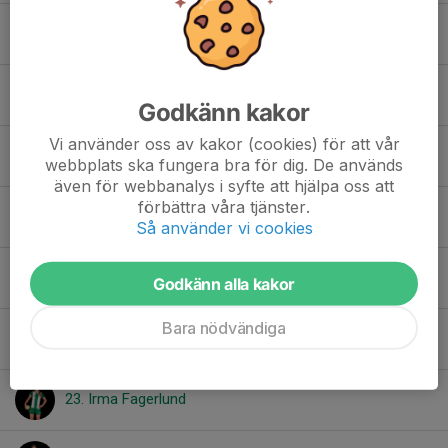
17. Elvira Strandfeldt
18. Nicole Edlund
Godkänn kakor
Vi använder oss av kakor (cookies) för att vår
19. Kira Rosén
webbplats ska fungera bra för dig. De används
även för webbanalys i syfte att hjälpa oss att
förbättra våra tjänster.
20. Vera de Verdier
Så använder vi cookies
21. Ida Fagerlund
Godkänn alla kakor
Bara nödvändiga
22. Annie Nilsson
23. Irma Fagerlund