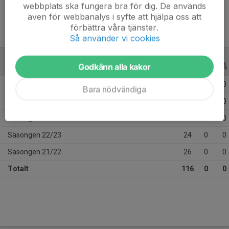
webbplats ska fungera bra för dig. De används
även för webbanalys i syfte att hjälpa oss att
förbättra våra tjänster.
Så använder vi cookies
Godkänn alla kakor
ALLA SERIER
ALLA ÅR
Säsongen 25/26
10
0
0
Bara nödvändiga
Säsongen 24/25
23
0
0
Säsongen 23/24
33
0
0
Säsongen 22/23
24
0
0
Säsongen 21/22
26
0
0
Totalt
116
0
0