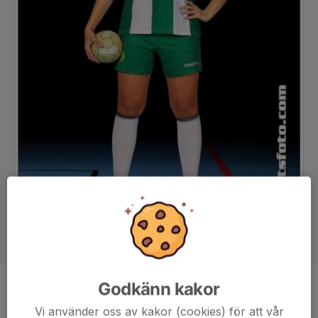
Godkänn kakor
Position
-
Vi använder oss av kakor (cookies) för att vår
Ålder
16 år