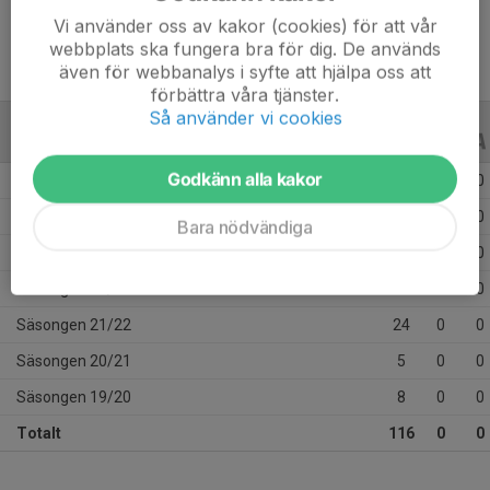
Vi använder oss av kakor (cookies) för att vår
webbplats ska fungera bra för dig. De används
även för webbanalys i syfte att hjälpa oss att
förbättra våra tjänster.
Så använder vi cookies
ALLA SERIER
ALLA ÅR
Godkänn alla kakor
Säsongen 25/26
15
0
0
Säsongen 24/25
19
0
0
Bara nödvändiga
Säsongen 23/24
22
0
0
Säsongen 22/23
23
0
0
Säsongen 21/22
24
0
0
Säsongen 20/21
5
0
0
Säsongen 19/20
8
0
0
Totalt
116
0
0