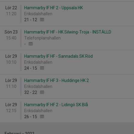
Lör 22
Hammarby IF HF 2 - Uppsala HK
11:20
Eriksdalshallen
21
-
12
Sön 23
Hammarby IF HF - HK Silwing-Troja - INSTÄLLD
15:40
Telefonplanshallen
-
Lör 29
Hammarby IF HF - Sannadals SK Röd
10:10
Eriksdalshallen
24
-
15
Lör 29
Hammarby IF HF 3 - Huddinge HK 2
11:10
Eriksdalshallen
32
-
22
Lör 29
Hammarby IF HF 2 - Lidingö SK Blå
12:15
Eriksdalshallen
26
-
15
Februari - 2022