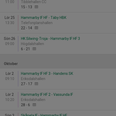
11:00
Tibblehallen CC
15
-
13
Lör 25
Hammarby IF HF - Täby HBK
13:30
Telefonplanshallen
22
-
14
Sön 26
HK Silwing-Troja - Hammarby IF HF 3
09:00
Högdalshallen
6
-
21
Oktober
Lör 2
Hammarby IF HF 3 - Handens SK
09:10
Eriksdalshallen
27
-
17
Lör 2
Hammarby IF HF 2 - Vassunda IF
10:20
Eriksdalshallen
28
-
6
Sön 3
Skånela IF - Hammarby IF HF