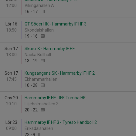
12:00
Vikingahallen A
16
-
17
Lör 16
GT Söder HK - Hammarby IF HF 3
18:50
Sköndalshallen
19
-
16
Sön 17
Skuru IK - Hammarby IF HF
13:00
Nacka Bollhall
13
-
19
Sön 17
Kungsängens SK - Hammarby IF HF 2
17:45
Ekhammarhallen
10
-
28
Ons 20
Hammarby IF HF - IFK Tumba HK
20:10
Liljeholmshallen 3
20
-
22
Lör 23
Hammarby IF HF 3 - Tyresö Handboll 2
09:00
Eriksdalshallen
22
-
9