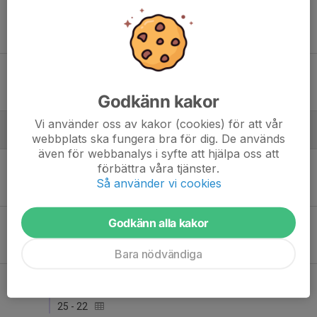
Sön 19
Bollstanäs SK 2 - Hammarby IF HF 2
14:45
Smedsgärds Sporthall
23
-
20
Sön 19
IK Bolton - Hammarby IF HF 3
17:40
Skanstullshallen
16
-
19
Godkänn kakor
Vi använder oss av kakor (cookies) för att vår
Januari - 2022
webbplats ska fungera bra för dig. De används
även för webbanalys i syfte att hjälpa oss att
Lör 15
Täby HBK - Hammarby IF HF
förbättra våra tjänster.
17:45
Tibblehallen CC
Så använder vi cookies
23
-
29
Sön 16
Hammarby IF HF 3 - Årsta AIK HF 2
Godkänn alla kakor
17:50
Telefonplanshallen
17
-
17
Bara nödvändiga
Lör 22
Hammarby IF HF 3 - IFK Tumba HK 2
10:15
Eriksdalshallen
25
-
22