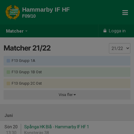
Hammarby IF HF
F09/10
Logga in
Matcher
Matcher 21/22
F13 Grupp 1A
F13 Grupp 1B Ost
F13 Grupp 2C Ost
Visa
fler
Juni
Sön 20
Spånga HK Blå - Hammarby IF HF 1
13:30
Konstgräs 38