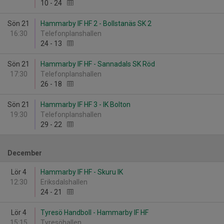
10
-
24
Sön 21
Hammarby IF HF 2 - Bollstanäs SK 2
16:30
Telefonplanshallen
24
-
13
Sön 21
Hammarby IF HF - Sannadals SK Röd
17:30
Telefonplanshallen
26
-
18
Sön 21
Hammarby IF HF 3 - IK Bolton
19:30
Telefonplanshallen
29
-
22
December
Lör 4
Hammarby IF HF - Skuru IK
12:30
Eriksdalshallen
24
-
21
Lör 4
Tyresö Handboll - Hammarby IF HF
15:15
Tyresöhallen