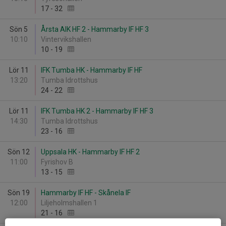
17
-
32
Sön 5
Årsta AIK HF 2 - Hammarby IF HF 3
10:10
Vintervikshallen
10
-
19
Lör 11
IFK Tumba HK - Hammarby IF HF
13:20
Tumba Idrottshus
24
-
22
Lör 11
IFK Tumba HK 2 - Hammarby IF HF 3
14:30
Tumba Idrottshus
23
-
16
Sön 12
Uppsala HK - Hammarby IF HF 2
11:00
Fyrishov B
13
-
15
Sön 19
Hammarby IF HF - Skånela IF
12:00
Liljeholmshallen 1
21
-
16