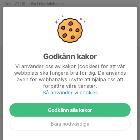
21:00
Ons
Lilla Eriksdalshallen
15
Tor
16
16:30
Träning
18:30
Fre
Lilla Eriksdalshallen
17
00:00
Inst.
Match mot Täby HBK
Godkänn kakor
01:00
Lör
F13 Nivå 2 Norra Plan C
Vi använder oss av kakor (cookies) för att vår
Eriksdalshallen
webbplats ska fungera bra för dig. De används
13:30
Extraträning
även för webbanalys i syfte att hjälpa oss att
15:00
Stora Eriksdalshallen
förbättra våra tjänster.
Så använder vi cookies
18
Sön
Godkänn alla kakor
v.16
Bara nödvändiga
19
16:30
Träning
18:45
Mån
Lilla Eriksdalshallen