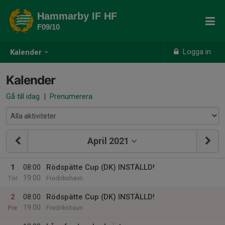
Hammarby IF HF
F09/10
Logga in
Kalender
Kalender
Gå till idag
|
Prenumerera
April 2021
1
08:00
Rödspätte Cup (DK) INSTÄLLD!
19:00
Tor
Fredrikshavn
2
08:00
Rödspätte Cup (DK) INSTÄLLD!
19:00
Fre
Fredrikshavn