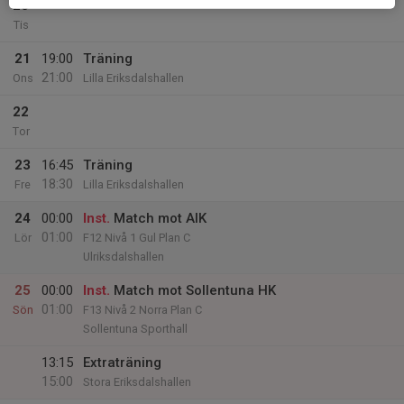
20
Tis
21
19:00
Träning
21:00
Ons
Lilla Eriksdalshallen
22
Tor
23
16:45
Träning
18:30
Fre
Lilla Eriksdalshallen
24
00:00
Inst.
Match mot AIK
01:00
Lör
F12 Nivå 1 Gul Plan C
Ulriksdalshallen
25
00:00
Inst.
Match mot Sollentuna HK
01:00
Sön
F13 Nivå 2 Norra Plan C
Sollentuna Sporthall
13:15
Extraträning
15:00
Stora Eriksdalshallen