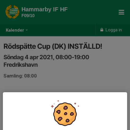
Hammarby IF HF
F09/10
Logga in
Kalender
Rödspätte Cup (DK) INSTÄLLD!
Söndag 4 apr 2021, 08:00-19:00
Fredrikshavn
Samling: 08:00