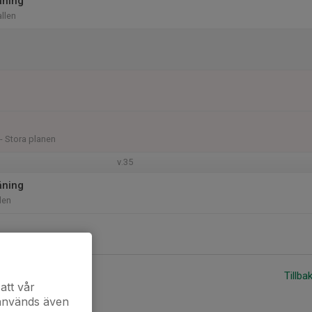
äning
allen
 - Stora planen
v.35
äning
llen
Tillba
att vår
 används även