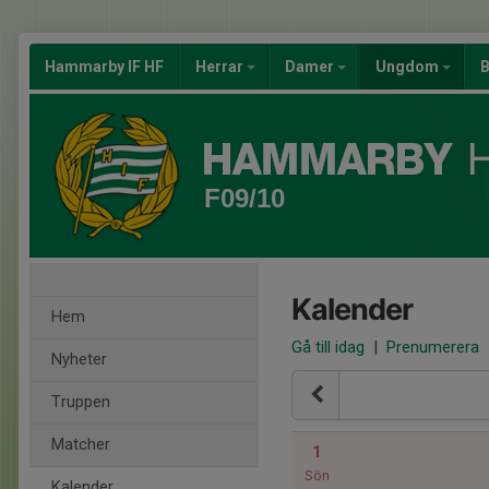
Hammarby IF HF
Herrar
Damer
Ungdom
B
F09/10
Kalender
Hem
Gå till idag
|
Prenumerera
Nyheter
Truppen
Matcher
1
Sön
Kalender