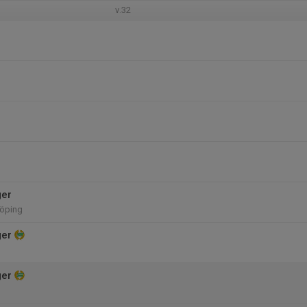
v.32
ger
öping
ger
ger