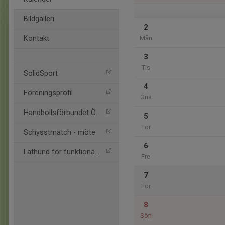
Bildgalleri
2
Kontakt
Mån
3
Tis
SolidSport
4
Föreningsprofil
Ons
Handbollsförbundet Öst
5
Tor
Schysstmatch - möte
6
Lathund för funktionärer
Fre
7
Lör
8
Sön