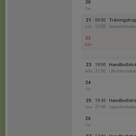
20
Fre
21
09:00
Träningstrupp
12:00
Lör
Skanstullshalle
22
Sön
23
19:00
Handbollstr
21:00
Mån
Lilla Eriksdalha
24
Tis
25
19:45
Handbollstr
21:00
Ons
Liljeholmshalle
26
Tor