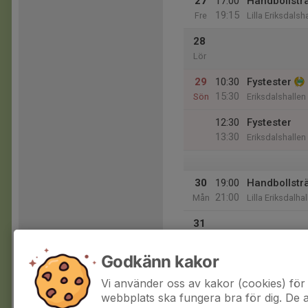
27
17:00
Handbollstr
19:15
Fre
Lilla Eriksdalsh
28
Lör
29
10:30
Fystester
15:30
Sön
Eriksdalshallen
12:30
Fystester
13:30
Eriksdalshallen
30
19:00
Handbollstr
21:00
Mån
Lilla Eriksdalha
31
Tis
Godkänn kakor
Vi använder oss av kakor (cookies) för 
webbplats ska fungera bra för dig. De