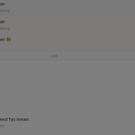
ger
öping
ger
öping
ger
v.33
med fys innan
llen