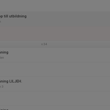
 till utbildning
n
v.34
äning
llen
äning LILJEH.
n 3