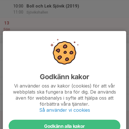
10:00
Boll och Lek Sjövik (2019)
11:00
Sjövikshallen
13
Sön
v.16
14
Mån
15
Tis
Godkänn kakor
16
Vi använder oss av kakor (cookies) för att vår
Ons
webbplats ska fungera bra för dig. De används
även för webbanalys i syfte att hjälpa oss att
17
förbättra våra tjänster.
Tor
Så använder vi cookies
18
Fre
Godkänn alla kakor