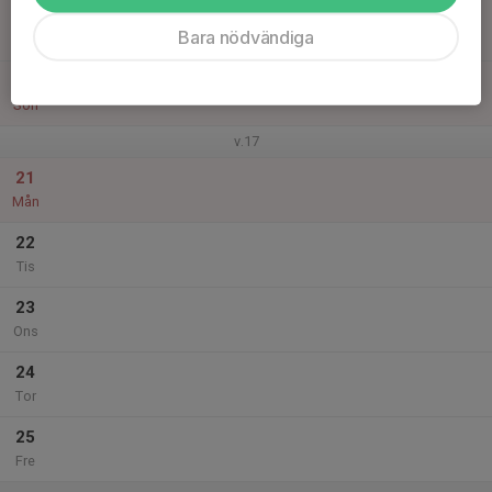
19
Bara nödvändiga
Lör
20
Sön
v.17
21
Mån
22
Tis
23
Ons
24
Tor
25
Fre