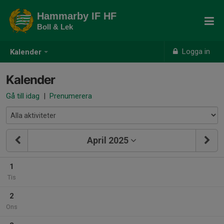
Hammarby IF HF
Boll & Lek
Logga in
Kalender
Kalender
Gå till idag
|
Prenumerera
April 2025
1
Tis
2
Ons