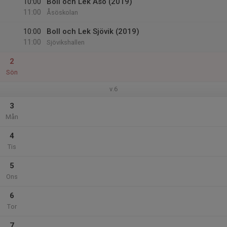
10:00
Boll och Lek Åsö (2019)
11:00
Åsöskolan
10:00
Boll och Lek Sjövik (2019)
11:00
Sjövikshallen
2
Sön
v.6
3
Mån
4
Tis
5
Ons
6
Tor
7