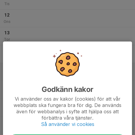
Tis
12
Ons
13
Tor
14
Fre
15
09:00
Boll och Lek Sjövik (2020-2021)
10:00
Lör
Sjövikshallen
09:00
Boll och Lek Åsö (2020-2021)
Godkänn kakor
10:00
Åsöhallen
Vi använder oss av kakor (cookies) för att vår
10:00
Boll och Lek Åsö (2019)
webbplats ska fungera bra för dig. De används
11:00
Åsöskolan
även för webbanalys i syfte att hjälpa oss att
förbättra våra tjänster.
10:00
Boll och Lek Sjövik (2019)
Så använder vi cookies
11:00
Sjövikshallen