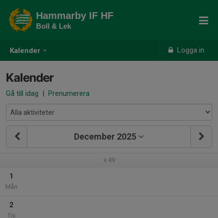
Hammarby IF HF
Boll & Lek
Logga in
Kalender
Kalender
Gå till idag
|
Prenumerera
December 2025
v.49
1
Mån
2
Tis