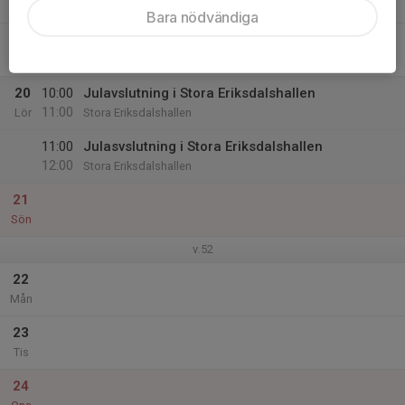
Tor
Bara nödvändiga
19
Fre
20
10:00
Julavslutning i Stora Eriksdalshallen
11:00
Lör
Stora Eriksdalshallen
11:00
Julasvslutning i Stora Eriksdalshallen
12:00
Stora Eriksdalshallen
21
Sön
v.52
22
Mån
23
Tis
24