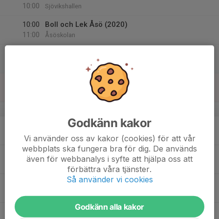
10:00
Sjövikshallen
10:00
Boll och Lek Åsö (2020)
11:00
Åsöskolan
10:00
Boll och Lek Sjövik (2020)
11:00
Sjövikshallen
14
Sön
v.51
Godkänn kakor
15
Mån
Vi använder oss av kakor (cookies) för att vår
webbplats ska fungera bra för dig. De används
16
även för webbanalys i syfte att hjälpa oss att
Tis
förbättra våra tjänster.
Så använder vi cookies
17
Ons
Godkänn alla kakor
18