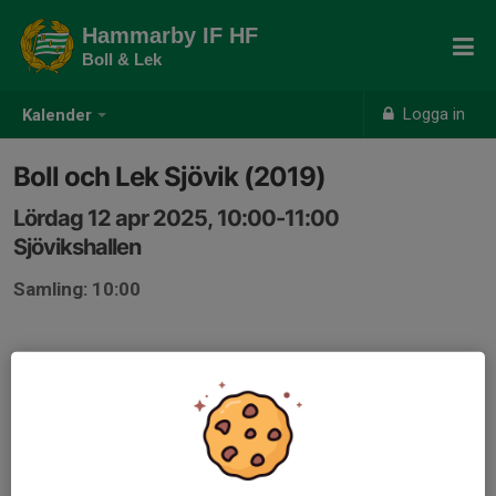
Hammarby IF HF
Boll & Lek
Logga in
Kalender
Boll och Lek Sjövik (2019)
Lördag 12 apr 2025, 10:00-11:00
Sjövikshallen
Samling: 10:00