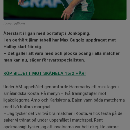
Foto: Grillbritt.
Återstart i ligan med bortafajt i Jönköping.
I en oerhört jämn tabell har Max Gugolz uppdraget mot
Hallby klart för sig.
– Det gäller att vara med och plocka poäng i alla matcher
man kan nu, säger försvarsspecialisten.
KÖP BILJETT MOT SKÅNELA 15/2 HÄR!
Under VM-uppehållet genomförde Hammarby ett mini-läger i
småländska Kosta. På menyn – två träningsfajter mot
ligakollegorna Amo och Karlskrona, Bajen vann båda matcherna
med två bollars marginal.
– Jag tycker det var två bra matcher i Kosta, vi fick testa på de
saker vi tränat på under uppehållet i matchspel. Rent
spelmässigt tycker jag att insatserna var helt okej, lite sämre