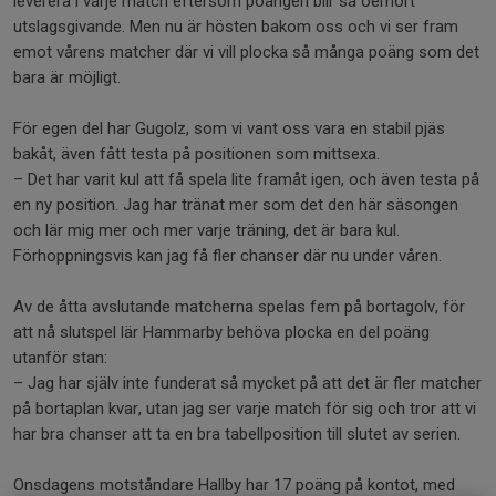
leverera i varje match eftersom poängen blir så oerhört
utslagsgivande. Men nu är hösten bakom oss och vi ser fram
emot vårens matcher där vi vill plocka så många poäng som det
bara är möjligt.
För egen del har Gugolz, som vi vant oss vara en stabil pjäs
bakåt, även fått testa på positionen som mittsexa.
– Det har varit kul att få spela lite framåt igen, och även testa på
en ny position. Jag har tränat mer som det den här säsongen
och lär mig mer och mer varje träning, det är bara kul.
Förhoppningsvis kan jag få fler chanser där nu under våren.
Av de åtta avslutande matcherna spelas fem på bortagolv, för
att nå slutspel lär Hammarby behöva plocka en del poäng
utanför stan:
– Jag har själv inte funderat så mycket på att det är fler matcher
på bortaplan kvar, utan jag ser varje match för sig och tror att vi
har bra chanser att ta en bra tabellposition till slutet av serien.
Onsdagens motståndare Hallby har 17 poäng på kontot, med