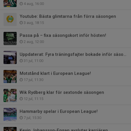
4 aug, 16:00
Youtube: Bästa glimtarna från förra säsongen
3 aug, 18:15
Passa på – fixa säsongskort inför hösten!
2 aug, 12:00
Uppdaterat: Fyra träningsfajter bokade inför säsongen
31 jul, 11:00
Motstånd klart i European League!
17 jul, 11:30
Wik Rydberg klar för sextonde säsongen
12 jul, 11:15
Hammarby spelar i European League!
7 jul, 15:30
Kevin Johansson-Eggan avslutar karriären