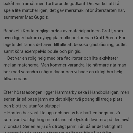
bakåt än framåt men fortfarande godkänt. Det var kul att få
spela lite matcher igen, det gav mersmak inför återstarten här,
summerar Max Gugolz.
Besöket i Kosta möjliggjordes av materialpartnern Craft, som
även ligger bakom nybyggda multisportarenan Craft Arena. För
lagets del fanns det även tillfälle att besöka glasblåsning, outlet
samt köra exempelvis boule och pinigis.
– Det var en rolig helg med bra faciliteter och lite aktiviteter
mellan matcherna. Man kommer varandra lite närmare när man
bor med varandra i några dagar och vi hade en riktigt bra helg
tillsammans.
Efter höstsäsongen ligger Hammarby sexa i Handbollsligan, men
serien är så pass jämn att det skiljer två poäng till tredje plats
och blott tre utanför slutspel.
­– Hösten har varit lite upp och ner, vi har haft en högstanivå
som varit väldigt hög men ibland inte lyckats leverera på den nivå
vi önskat. Serien är ju så otroligt jämn i år, då är det viktigt att