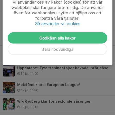
Youtube: Elliot Stenmalm om debuten
Vi använder oss av kakor (cookies) för att vår
webbplats ska fungera bra för dig. De används
5 aug, 22:05
även för webbanalys i syfte att hjälpa oss att
förbättra våra tjänster.
Inför träningsmatcher: ”Växla upp och komma igång”
Så använder vi cookies
4 aug, 16:00
Youtube: Bästa glimtarna från förra säsongen
Godkänn alla kakor
3 aug, 18:15
Bara nödvändiga
Passa på – fixa säsongskort inför hösten!
2 aug, 12:00
Uppdaterat: Fyra träningsfajter bokade inför säsongen
31 jul, 11:00
Motstånd klart i European League!
17 jul, 11:30
Wik Rydberg klar för sextonde säsongen
12 jul, 11:15