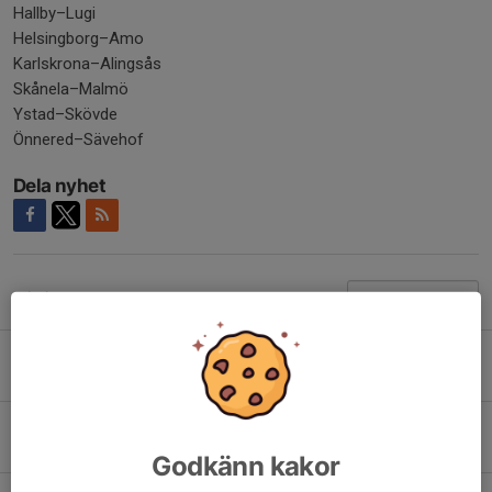
Hallby–Lugi
Helsingborg–Amo
Karlskrona–Alingsås
Skånela–Malmö
Ystad–Skövde
Önnered–Sävehof
Dela nyhet
Tidigare nyheter
Spikade dagar och tider för Svenska cupen
Igår, 13:00
Robin Järling Sanderhem tillbaka!
6 aug, 17:00
Godkänn kakor