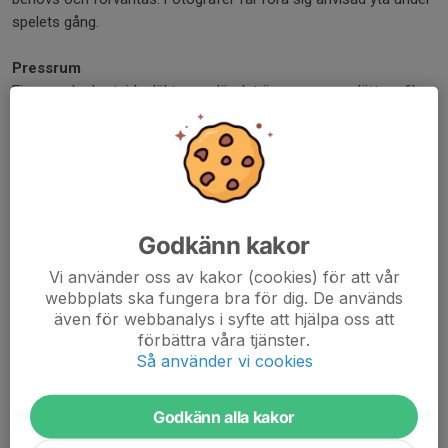
spelets gång.
Pressrum
Finns under kortsidesläktaren, där det även serveras lättare fika.
Västar för fotografer ska lämnas kvar i pressrummet efter
matchen.
Nätverk
Stockholms stads trådlösa nätverk Stockholm Public finns i
Eriksdalshallen, det är fritt för alla att använda och inget
Godkänn kakor
lösenord behövs.
Vi använder oss av kakor (cookies) för att vår
webbplats ska fungera bra för dig. De används
Vid frågor och intervjuförfrågningar, kontakta:
även för webbanalys i syfte att hjälpa oss att
Catrine Loqvist
förbättra våra tjänster.
070-641 22 29 (SMS)
Så använder vi cookies
catrine.loqvist@hammarbyhandboll.se
Bilderna på sajten och våra sociala medier är skyddade enligt
Godkänn alla kakor
lagen om upphovsrätt och får ej användas utan Hammarby