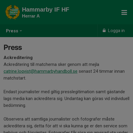
Hammarby IF HF
Herrar A
Logga in
Press
Press
Ackreditering
Ackreditering till matcherna sker genom att mejla
catrine.loqvist@hammarbyhandboll.se
senast 24 timmar innan
matchstart.
Endast journalister med giltig presslegitimation samt gästande
lags media kan ackreditera sig. Undantag kan göras vid individuell
bedömning.
Observera att samtliga journalister och fotografer måste
ackreditera sig, detta för att vi ska kunna ge er den service som
behövs och förväntas. Fotografer får röra sig anvisad yta under