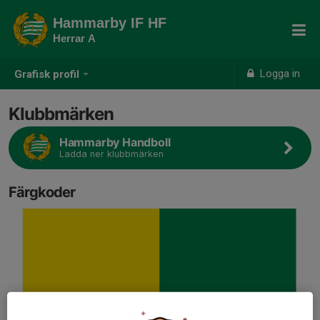
Hammarby IF HF
Herrar A
Logga in
Grafisk profil
Klubbmärken
Hammarby Handboll
Ladda ner klubbmärken
Färgkoder