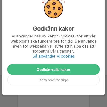
Gul färg
Grön färg
PMS: 109C
PMS: 348C
CMYK: C0 M10 Y100 K0
CMYK: C100 M0 Y87 K27
Godkänn kakor
NCSS: S 0580-Y
NCSS: S 2565-G
#: ffde00
#: 00834d
Vi använder oss av kakor (cookies) för att vår
webbplats ska fungera bra för dig. De används
även för webbanalys i syfte att hjälpa oss att
förbättra våra tjänster.
Så använder vi cookies
Godkänn alla kakor
Bara nödvändiga