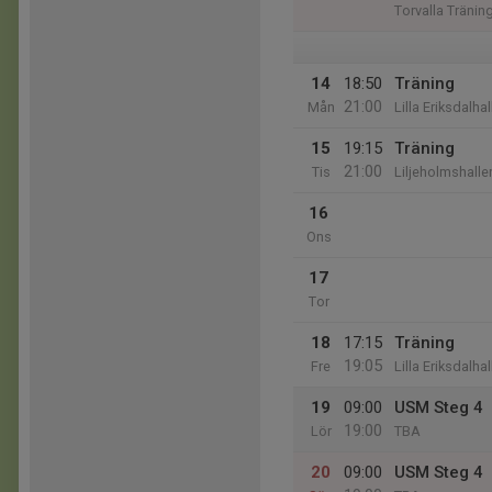
Torvalla Tränin
14
18:50
Träning
21:00
Mån
Lilla Eriksdalha
15
19:15
Träning
21:00
Tis
Liljeholmshalle
16
Ons
17
Tor
18
17:15
Träning
19:05
Fre
Lilla Eriksdalha
19
09:00
USM Steg 4
19:00
Lör
TBA
20
09:00
USM Steg 4