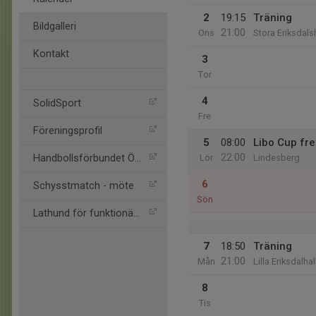
2
19:15
Träning
Bildgalleri
21:00
Ons
Stora Eriksdals
Kontakt
3
Tor
4
SolidSport
Fre
Föreningsprofil
5
08:00
Libo Cup fr
22:00
Handbollsförbundet Öst
Lör
Lindesberg
6
Schysstmatch - möte
Sön
Lathund för funktionärer
7
18:50
Träning
21:00
Mån
Lilla Eriksdalha
8
Tis