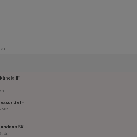
llen
kånela IF
n 1
assunda IF
Norra
Handens SK
 Södra