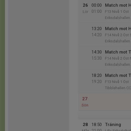
26
00:00
Match mot H
01:00
Lör
F13 Nivå 1 Öst
Eriksdalshallen
13:20
Match mot H
14:20
F14 Nivå 2 Öst
Eriksdalshallen
14:30
Match mot T
15:30
F14 Nivå 2 Öst 
Eriksdalshallen
18:20
Match mot 
19:20
F13 Nivå 1 Öst
Tibblehallen CC
27
Sön
28
18:50
Träning
21:00
Mån
Lilla Eriksdalha