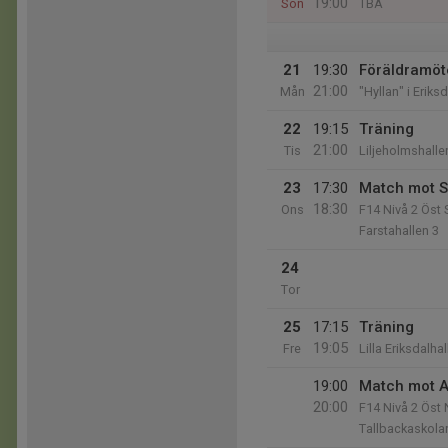
19:00
Sön
TBA
21
19:30
Föräldramöt
21:00
Mån
"Hyllan" i Eriks
22
19:15
Träning
21:00
Tis
Liljeholmshalle
23
17:30
Match mot S
18:30
Ons
F14 Nivå 2 Öst
Farstahallen 3
24
Tor
25
17:15
Träning
19:05
Fre
Lilla Eriksdalha
19:00
Match mot A
20:00
F14 Nivå 2 Öst 
Tallbackaskola