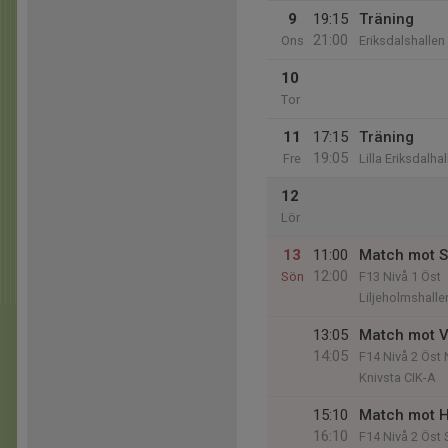
9
19:15
Träning
21:00
Ons
Eriksdalshallen
10
Tor
11
17:15
Träning
19:05
Fre
Lilla Eriksdalha
12
Lör
13
11:00
Match mot S
12:00
Sön
F13 Nivå 1 Öst
Liljeholmshalle
13:05
Match mot V
14:05
F14 Nivå 2 Öst 
Knivsta CIK-A
15:10
Match mot 
16:10
F14 Nivå 2 Öst