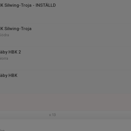
K Silwing-Troja - INSTÄLLD
K Silwing-Troja
 Södra
äby HBK 2
Norra
Täby HBK
v.13
llen