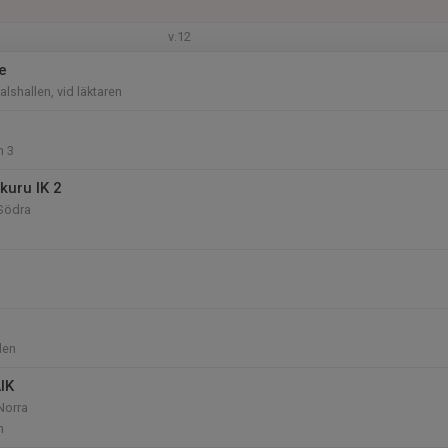
v.12
e
dalshallen, vid läktaren
n 3
kuru IK 2
 Södra
llen
IK
Norra
n