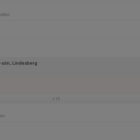
hallen
e-sön, Lindesberg
v.10
llen