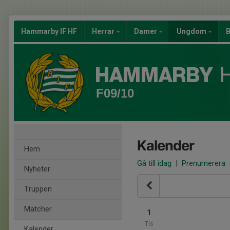
Hammarby IF HF
Herrar
Damer
Ungdom
B
F09/10
Kalender
Hem
Gå till idag
|
Prenumerera
Nyheter
Truppen
Matcher
1
Tis
Kalender