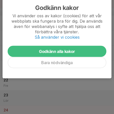
Sön
Godkänn kakor
v.29
Vi använder oss av kakor (cookies) för att vår
18
webbplats ska fungera bra för dig. De används
Mån
även för webbanalys i syfte att hjälpa oss att
förbättra våra tjänster.
19
Så använder vi cookies
Tis
20
Godkänn alla kakor
Ons
Bara nödvändiga
21
Tor
22
Fre
23
Lör
24