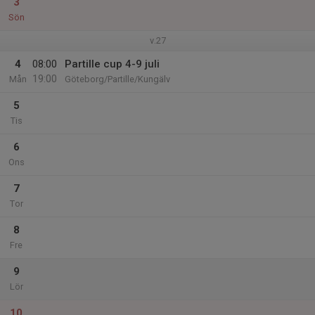
3
Sön
v.27
4
08:00
Partille cup 4-9 juli
19:00
Mån
Göteborg/Partille/Kungälv
5
Tis
6
Ons
7
Tor
8
Fre
9
Lör
10