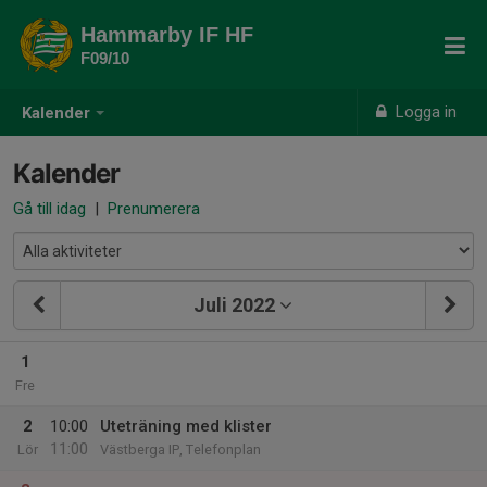
Hammarby IF HF
F09/10
Logga in
Kalender
Kalender
Gå till idag
|
Prenumerera
Juli 2022
1
Fre
2
10:00
Uteträning med klister
11:00
Lör
Västberga IP, Telefonplan