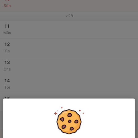
Sön
v.28
11
Mån
12
Tis
13
Ons
14
Tor
15
Fre
16
Lör
17