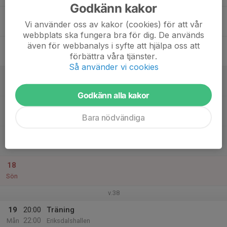
Godkänn kakor
15
20:00
Träning
Vi använder oss av kakor (cookies) för att vår
22:00
Tor
Eriksdalshallen
webbplats ska fungera bra för dig. De används
även för webbanalys i syfte att hjälpa oss att
16
förbättra våra tjänster.
Fre
Så använder vi cookies
17
09:00
Föreningsdag Medis
17:00
Lör
Medborgarplatsen
Godkänn alla kakor
09:00
Handbollens Dag
11:00
Bara nödvändiga
Medis
11:00
Handbollens Dag
13:00
Medis
18
Sön
v.38
19
20:00
Träning
22:00
Mån
Eriksdalshallen