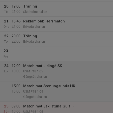
20
19:00
Träning
21:00
Tis
Skärholmshallen
21
16:45
Reklamjobb Herrmatch
21:00
Ons
Eriksdalshallen
22
20:00
Träning
22:00
Tor
Eriksdalshallen
23
Fre
24
12:00
Match mot Lidingö SK
13:00
Lör
USM P18 1:05
Gångsätrahallen
15:00
Match mot Stenungsunds HK
16:00
USM P18 1:05
Gångsätrahallen
25
09:00
Match mot Eskilstuna Guif IF
10:00
Sön
USM P18 1:05