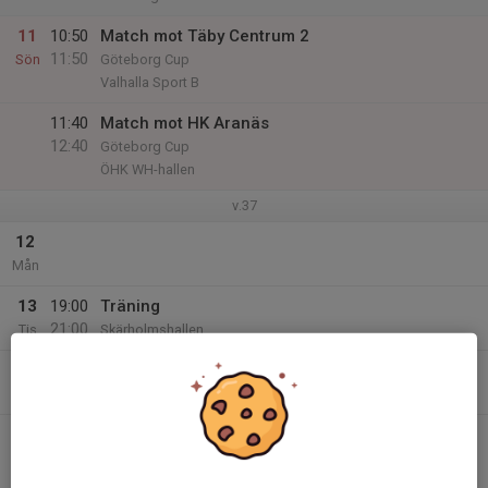
11
10:50
Match mot Täby Centrum 2
11:50
Sön
Göteborg Cup
Valhalla Sport B
11:40
Match mot HK Aranäs
12:40
Göteborg Cup
ÖHK WH-hallen
v.37
12
Mån
13
19:00
Träning
21:00
Tis
Skärholmshallen
14
17:00
Träning
18:30
Ons
Eriksdalshallen
20:30
Match mot Tyresö Handboll
21:30
Pre Season P19 Grupp 1
Slottshallen