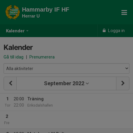
Hammarby IF HF
Herrar U
Logga in
Kalender
Kalender
Gå till idag
|
Prenumerera
September 2022
1
20:00
Träning
22:00
Tor
Eriksdalshallen
2
Fre