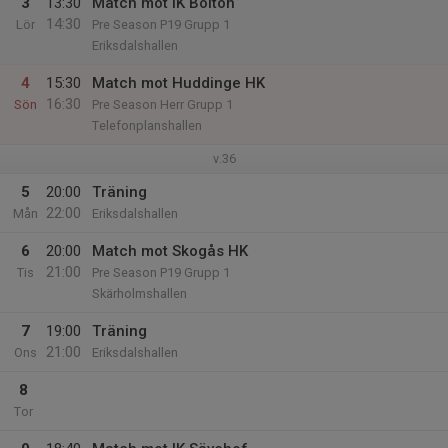
3
13:30
Match mot IK Bolton
14:30
Lör
Pre Season P19 Grupp 1
Eriksdalshallen
4
15:30
Match mot Huddinge HK
16:30
Sön
Pre Season Herr Grupp 1
Telefonplanshallen
v.36
5
20:00
Träning
22:00
Mån
Eriksdalshallen
6
20:00
Match mot Skogås HK
21:00
Tis
Pre Season P19 Grupp 1
Skärholmshallen
7
19:00
Träning
21:00
Ons
Eriksdalshallen
8
Tor