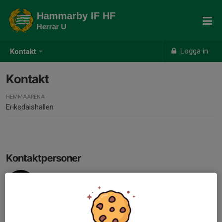
Hammarby IF HF
Herrar U
Logga in
Kontakt
Kontakt
HEMMAARENA
Eriksdalshallen
Kontaktpersoner
Oskar Wikström
Sportchef
070-624 19 97
oskar.wikstrom@hammarbyhandboll.se