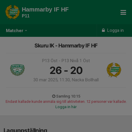
Hammarby IF HF
P11
Logga in
Matcher
Skuru IK - Hammarby IF HF
P13 Öst - P13 Nivå 1 Öst
26 - 20
30 mar 2025, 11:30, Nacka Bollhall
Samling 10:15
Endast kallade kunde anmäla sig till aktiviteten. 12 personer var kallade.
Logga in här
Laguppställning