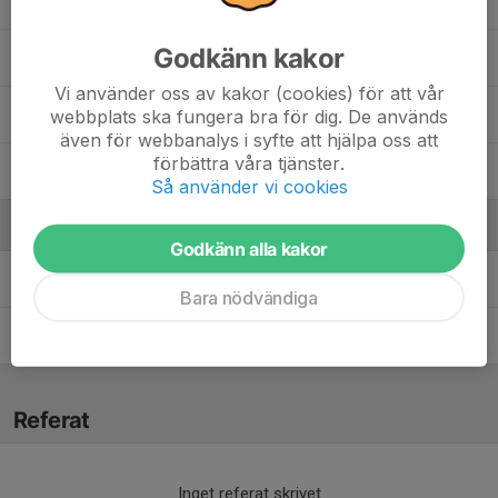
28. Otis Bartlett
Godkänn kakor
33. Carl Resare
Vi använder oss av kakor (cookies) för att vår
34. Stig Lönnqvist
webbplats ska fungera bra för dig. De används
även för webbanalys i syfte att hjälpa oss att
förbättra våra tjänster.
36. Linus Ringius
Så använder vi cookies
Ledare
Godkänn alla kakor
Hanna Neman
Assisterande, Målvaktstränare &
Fysansvarig
Bara nödvändiga
Sandra Lundin
Tränare
Referat
Inget referat skrivet