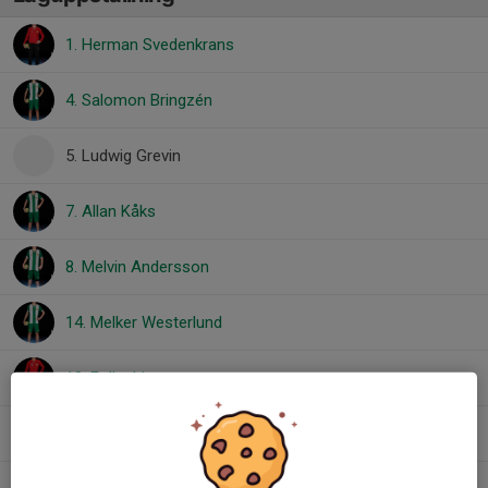
1. Herman Svedenkrans
4. Salomon Bringzén
5. Ludwig Grevin
7. Allan Kåks
8. Melvin Andersson
14. Melker Westerlund
18. Folke Ljung
21. Filip de Soto