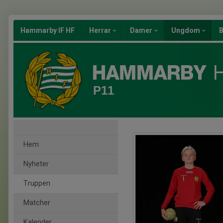
Hammarby IF HF
Herrar
Damer
Ungdom
B
P11
Hem
Nyheter
Truppen
Matcher
Kalender