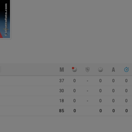
37
0
-
0
0
0
30
0
-
0
0
0
18
0
-
0
0
0
85
0
0
0
0