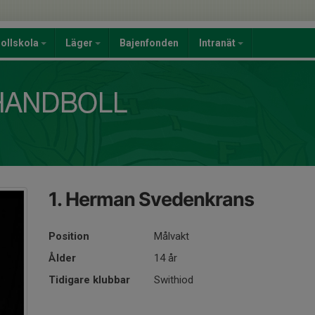
ollskola
Läger
Bajenfonden
Intranät
1. Herman Svedenkrans
Position
Målvakt
Ålder
14 år
Tidigare klubbar
Swithiod