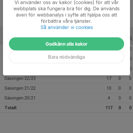
Vi använder oss av kakor (cookies) för att vår
webbplats ska fungera bra för dig. De används
även för webbanalys i syfte att hjälpa oss att
förbättra våra tjänster.
Så använder vi cookies
ALLA SERIER
ALLA ÅR
Godkänn alla kakor
Säsongen 25/26
35
0
0
Bara nödvändiga
Säsongen 24/25
23
0
0
Säsongen 23/24
28
0
0
Säsongen 22/23
17
0
0
Säsongen 21/22
10
0
0
Säsongen 20/21
4
0
0
Totalt
117
0
0