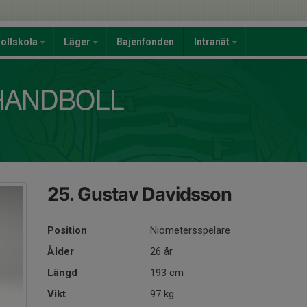
ollskola
Läger
Bajenfonden
Intranät
25. Gustav Davidsson
Position
Niometersspelare
Ålder
26 år
Längd
193 cm
Vikt
97 kg