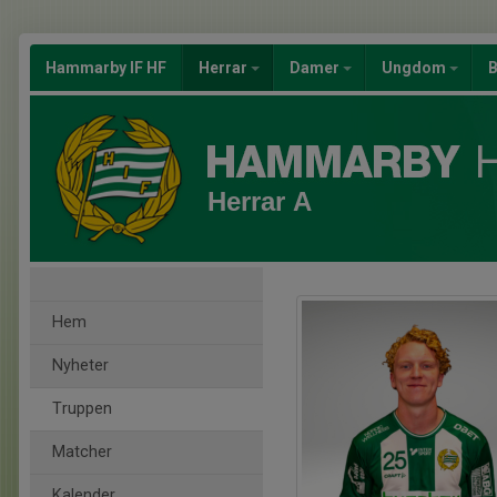
Hammarby IF HF
Herrar
Damer
Ungdom
B
Herrar A
Hem
Nyheter
Truppen
Matcher
Kalender