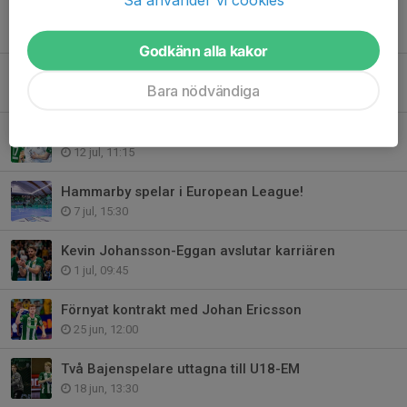
Uppdaterat: Fyra träningsfajter bokade inför säsongen
31 jul, 11:00
Godkänn alla kakor
Motstånd klart i European League!
Bara nödvändiga
17 jul, 11:30
Wik Rydberg klar för sextonde säsongen
12 jul, 11:15
Hammarby spelar i European League!
7 jul, 15:30
Kevin Johansson-Eggan avslutar karriären
1 jul, 09:45
Förnyat kontrakt med Johan Ericsson
25 jun, 12:00
Två Bajenspelare uttagna till U18-EM
18 jun, 13:30