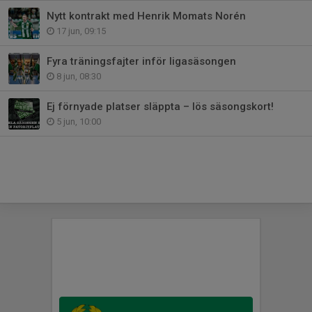
Nytt kontrakt med Henrik Momats Norén
17 jun, 09:15
Fyra träningsfajter inför ligasäsongen
8 jun, 08:30
Ej förnyade platser släppta – lös säsongskort!
5 jun, 10:00