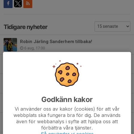
Tidigare nyheter
Robin Järling Sanderhem tillbaka!
6 aug, 17:00
Youtube: Elliot Stenmalm om debuten
5 aug, 22:05
Inför träningsmatcher: ”Växla upp och komma igång”
4 aug, 16:00
Godkänn kakor
Youtube: Bästa glimtarna från förra säsongen
3 aug, 18:15
Vi använder oss av kakor (cookies) för att vår
webbplats ska fungera bra för dig. De används
Passa på – fixa säsongskort inför hösten!
även för webbanalys i syfte att hjälpa oss att
2 aug, 12:00
förbättra våra tjänster.
Så använder vi cookies