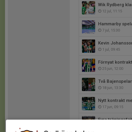
Wik Rydberg kla
12 jul, 11:15
Hammarby spela
7 jul, 15:30
Kevin Johansson
1 jul, 09:45
Förnyat kontrak
25 jun, 12:00
Två Bajenspelar
18 jun, 13:30
Nytt kontrakt 
17 jun, 09:15
Fyra träningsfaj
8 jun, 08:30