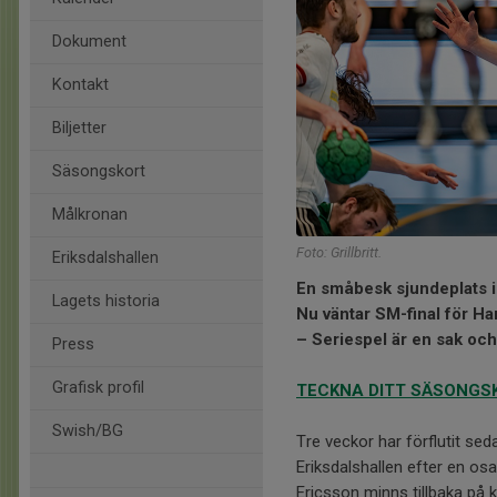
Dokument
Kontakt
Biljetter
Säsongskort
Målkronan
Foto: Grillbritt.
Eriksdalshallen
En småbesk sjundeplats i 
Lagets historia
Nu väntar SM-final för H
– Seriespel är en sak och
Press
Grafisk profil
TECKNA DITT SÄSONGSK
Swish/BG
Tre veckor har förflutit sed
Eriksdalshallen efter en os
Ericsson minns tillbaka på k