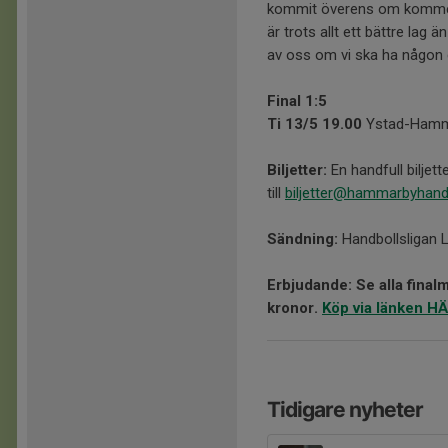
kommit överens om kommer d
är trots allt ett bättre la
av oss om vi ska ha någon 
Final 1:5
Ti 13/5 19.00
Ystad-Hamma
Biljetter:
En handfull biljet
till
biljetter@hammarbyhand
Sändning:
Handbollsligan L
Erbjudande: Se alla final
kronor.
Köp via länken HÄ
Tidigare nyheter