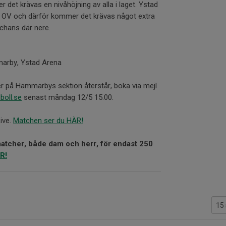
et krävas en nivåhöjning av alla i laget. Ystad
g än OV och därför kommer det krävas något extra
chans där nere.
rby, Ystad Arena
ter på Hammarbys sektion återstår, boka via mejl
boll.se
senast måndag 12/5 15.00.
ive.
Matchen ser du HÄR!
matcher, både dam och herr, för endast 250
R!