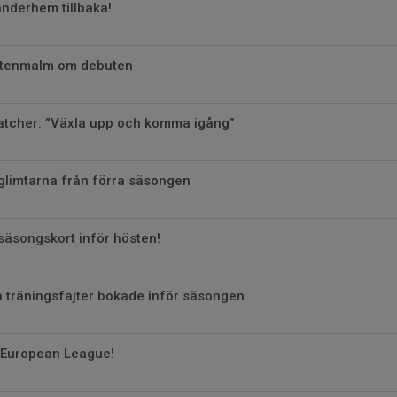
anderhem tillbaka!
 Stenmalm om debuten
atcher: ”Växla upp och komma igång”
glimtarna från förra säsongen
 säsongskort inför hösten!
a träningsfajter bokade inför säsongen
i European League!