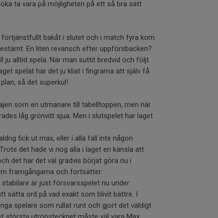
ka ta vara på möjligheten på ett så bra sätt
 förtjänstfullt bakåt i slutet och i match fyra kom
estämt. En liten revansch efter uppförsbacken?
l ju alltid spela. När man suttit bredvid och följt
get spelat har det ju kliat i fingrarna att själv få
plan, så det superkul!
en som en utmanare till tabelltoppen, men när
es låg grönvitt sjua. Men i slutspelet har laget
aldrig fick ut max, eller i alla fall inte någon
Trots det hade vi nog alla i laget en känsla att
ch det har det väl gradvis börjat göra nu i
 om framgångarna och fortsätter:
 stabilare är just försvarsspelet nu under
att sätta ord på vad exakt som blivit bättre. I
nga spelare som rullat runt och gjort det väldigt
det största utropstecknet måste väl vara Max