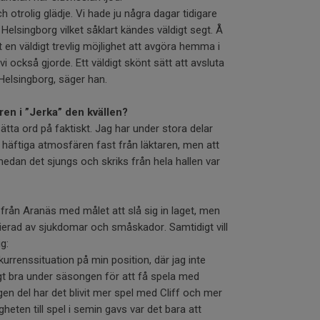
h otrolig glädje. Vi hade ju några dagar tidigare
Helsingborg vilket såklart kändes väldigt segt. Å
et en väldigt trevlig möjlighet att avgöra hemma i
 vi också gjorde. Ett väldigt skönt sätt att avsluta
 Helsingborg, säger han.
en i ”Jerka” den kvällen?
sätta ord på faktiskt. Jag har under stora delar
 häftiga atmosfären fast från läktaren, men att
medan det sjungs och skriks från hela hallen var
från Aranäs med målet att slå sig in laget, men
olierad av sjukdomar och småskador. Samtidigt vill
g:
nkurrenssituation på min position, där jag inte
kligt bra under säsongen för att få spela med
gen del har det blivit mer spel med Cliff och mer
heten till spel i semin gavs var det bara att