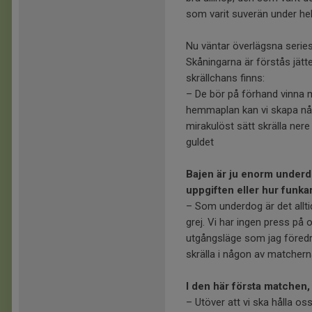
som varit suverän under hel
Nu väntar överlägsna serie
Skåningarna är förstås jätt
skrällchans finns:
– De bör på förhand vinna m
hemmaplan kan vi skapa någ
mirakulöst sätt skrälla nere
guldet
Bajen är ju enorm underdog
uppgiften eller hur funka
– Som underdog är det alltid
grej. Vi har ingen press på o
utgångsläge som jag föredra
skrälla i någon av matchern
I den här första matchen, 
– Utöver att vi ska hålla os