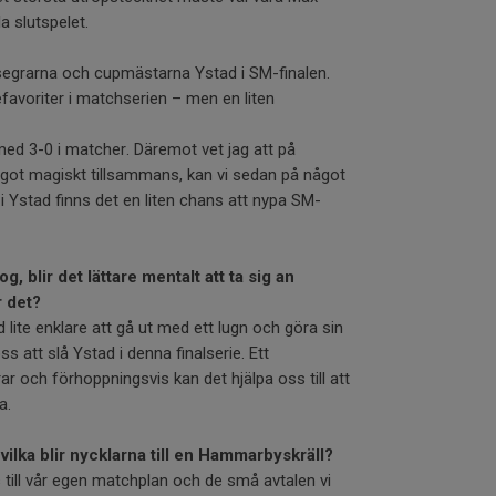
a slutspelet.
segrarna och cupmästarna Ystad i SM-finalen.
efavoriter i matchserien – men en liten
ed 3-0 i matcher. Däremot vet jag att på
ot magiskt tillsammans, kan vi sedan på något
 i Ystad finns det en liten chans att nypa SM-
, blir det lättare mentalt att ta sig an
r det?
 lite enklare att gå ut med ett lugn och göra sin
ss att slå Ystad i denna finalserie. Ett
r och förhoppningsvis kan det hjälpa oss till att
a.
vilka blir nycklarna till en Hammarbyskräll?
s till vår egen matchplan och de små avtalen vi