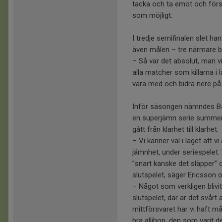
tacka och ta emot och försö
som möjligt.
I tredje semifinalen slet han
även målen – tre närmare b
– Så var det absolut, man vil
alla matcher som killarna i la
vara med och bidra nere på 
Inför säsongen nämndes Baj
en superjämn serie summerad
gått från klarhet till klarhet.
– Vi känner väl i laget att vi 
jämnhet, under seriespelet. 
”snart kanske det släpper” o
slutspelet, säger Ericsson
– Något som verkligen blivit
slutspelet, där är det svårt 
mittförsvaret har vi haft må
bra allihop, den som varit 