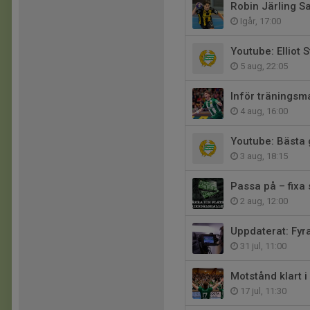
Robin Järling S
Igår, 17:00
Youtube: Elliot
5 aug, 22:05
Inför träningsm
4 aug, 16:00
Youtube: Bästa 
3 aug, 18:15
Passa på – fixa
2 aug, 12:00
Uppdaterat: Fyr
31 jul, 11:00
Motstånd klart 
17 jul, 11:30