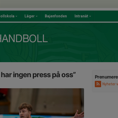
ollskola
Läger
Bajenfonden
Intranät
Vi har ingen press på oss”
Prenumere
Nyheter 