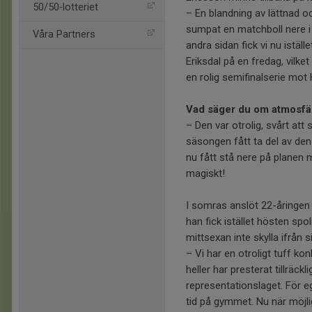
50/50-lotteriet
– En blandning av lättnad oc
sumpat en matchboll nere i 
Våra Partners
andra sidan fick vi nu iställ
Eriksdal på en fredag, vilket
en rolig semifinalserie mot
Vad säger du om atmosfär
– Den var otrolig, svårt att 
säsongen fått ta del av den
nu fått stå nere på planen 
magiskt!
I somras anslöt 22-åringen 
han fick istället hösten sp
mittsexan inte skylla ifrån si
– Vi har en otroligt tuff ko
heller har presterat tillräc
representationslaget. För e
tid på gymmet. Nu när möjlig