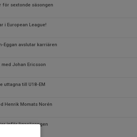
r för sextonde säsongen
r i European League!
-Eggan avslutar karriären
t med Johan Ericsson
e uttagna till U18-EM
med Henrik Momats Norén
ter inför ligasäsongen