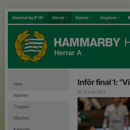
Hammarby IF HF
Herrar
Damer
Ungdom
B
Herrar A
Inför final 1: ”
Hem
12 maj 2025
Nyheter
Truppen
Matcher
Kalender