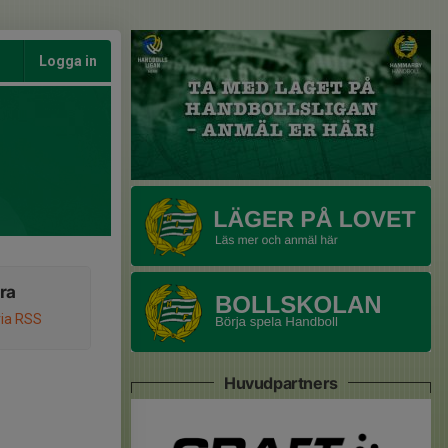
Logga in
ra
via RSS
Huvudpartners