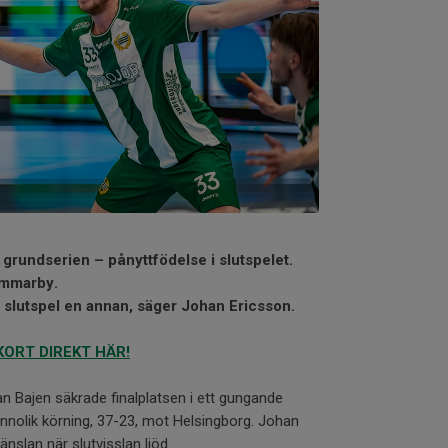
grundserien – pånyttfödelse i slutspelet.
ammarby.
 slutspel en annan, säger Johan Ericsson.
ORT DIREKT HÄR!
an Bajen säkrade finalplatsen i ett gungande
annolik körning, 37-23, mot Helsingborg. Johan
änslan när slutvisslan ljöd.