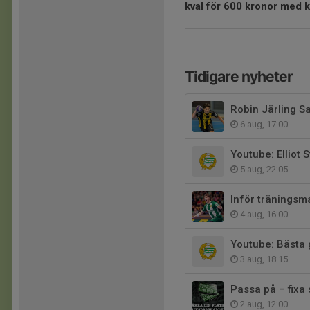
kval för 6
00
kronor med k
Tidigare nyheter
Robin Järling S
6 aug, 17:00
Youtube: Elliot
5 aug, 22:05
Inför träningsm
4 aug, 16:00
Youtube: Bästa 
3 aug, 18:15
Passa på – fixa
2 aug, 12:00