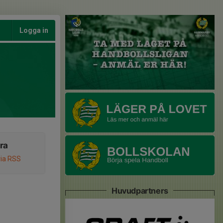
Logga in
ra
via RSS
Huvudpartners