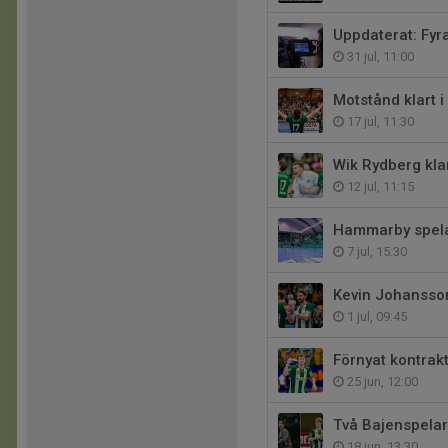
Uppdaterat: Fyr
31 jul, 11:00
Motstånd klart 
17 jul, 11:30
Wik Rydberg kla
12 jul, 11:15
Hammarby spela
7 jul, 15:30
Kevin Johansson
1 jul, 09:45
Förnyat kontrak
25 jun, 12:00
Två Bajenspelar
18 jun, 13:30