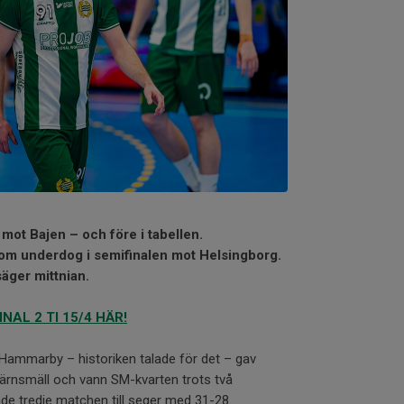
 mot Bajen – och före i tabellen.
 som underdog i semifinalen mot Helsingborg.
säger mittnian.
NAL 2 TI 15/4 HÄR!
t Hammarby – historiken talade för det – gav
tjärnsmäll och vann SM-kvarten trots två
nde tredje matchen till seger med 31-28.