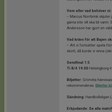
Vem eller vad behöver ni
– Marcus Norrbrink skjuter j
gärna inte vill ska bli varm
Andersson har gjort en väld
Vad krävs för att Bajen s
– Att vi fortsätter spela fö
skott, då borde vi vinna (skr
Semi
final 1:5
Ti
8
/
4
19.00
Helsingborg-
Biljetter:
Grönvita hänvisas 
rekommenderas.
Biljetter 
Sändning:
Handbollsligan L
Erbjudande: Se alla match