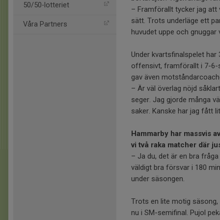
50/50-lotteriet
– Framförallt tycker jag att
sätt. Trots underläge ett p
Våra Partners
huvudet uppe och gnuggar v
Under kvartsfinalspelet har
offensivt, framförallt i 7-6
gav även motståndarcoache
– Är väl överlag nöjd såklart
seger. Jag gjorde många vä
saker. Kanske har jag fått l
Hammarby har massvis av f
vi två raka matcher där ju
– Ja du, det är en bra fråga 
väldigt bra försvar i 180 min
under säsongen.
Trots en lite motig säsong,
nu i SM-semifinal. Pujol pe