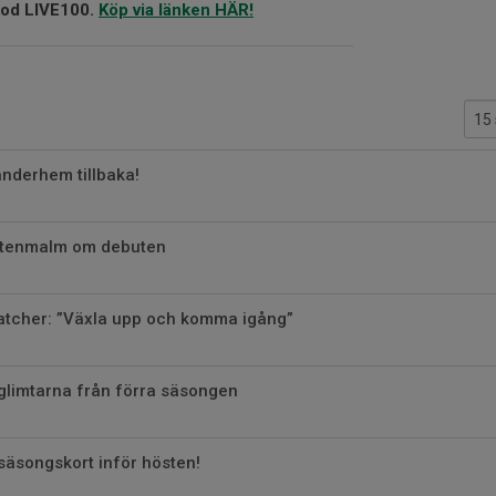
od LIVE
10
0.
Köp via länken HÄR!
anderhem tillbaka!
 Stenmalm om debuten
atcher: ”Växla upp och komma igång”
glimtarna från förra säsongen
 säsongskort inför hösten!