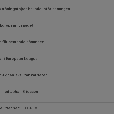
a träningsfajter bokade inför säsongen
i European League!
r för sextonde säsongen
r i European League!
-Eggan avslutar karriären
t med Johan Ericsson
e uttagna till U18-EM