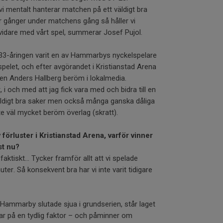
 vi mentalt hanterar matchen på ett väldigt bra
ar gånger under matchens gång så håller vi
idare med vårt spel, summerar Josef Pujol.
 33-åringen varit en av Hammarbys nyckelspelare
-spelet, och efter avgörandet i Kristianstad Arena
n Anders Hallberg beröm i lokalmedia.
, i och med att jag fick vara med och bidra till en
ldigt bra saker men också många ganska dåliga
ite väl mycket beröm överlag (skratt).
örluster i Kristianstad Arena, varför vinner
st nu?
faktiskt... Tycker framför allt att vi spelade
uter. Så konsekvent bra har vi inte varit tidigare
 Hammarby slutade sjua i grundserien, står laget
kar på en tydlig faktor – och påminner om