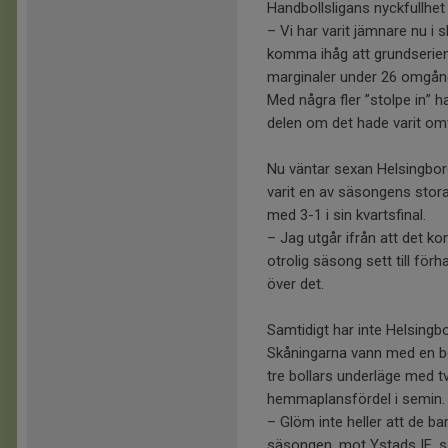
Handbollsligans nyckfullhet
– Vi har varit jämnare nu i
komma ihåg att grundserien
marginaler under 26 omgång
Med några fler ”stolpe in” h
delen om det hade varit omv
Nu väntar sexan Helsingborg
varit en av säsongens sto
med 3-1 i sin kvartsfinal.
– Jag utgår ifrån att det ko
otrolig säsong sett till för
över det.
Samtidigt har inte Helsingb
Skåningarna vann med en bo
tre bollars underläge med 
hemmaplansfördel i semin.
– Glöm inte heller att de 
säsongen, mot Ystads IF, sä