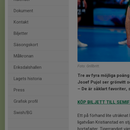
Dokument
Kontakt
Biljetter
Säsongskort
Målkronan
Foto: Grillbritt.
Eriksdalshallen
Tre av fyra möjliga poäng
Lagets historia
Josef Pujol ser grönvitt
– De är såklart favoriter, 
Press
Grafisk profil
KÖP BILJETT TILL SEMIFI
Swish/BG
Ett på förhand lite uträkna
ligatvåan Kristianstad en s
bortafajter. Tigerrandigt vä