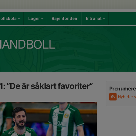
ollskola
Läger
Bajenfonden
Intranät
1: ”De är såklart favoriter”
Prenumere
Nyheter 