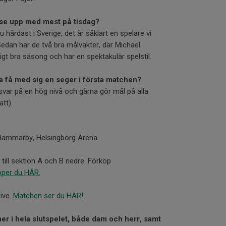
 se upp med mest på tisdag?
u hårdast i Sverige, det är såklart en spelare vi
. Sedan har de två bra målvakter, där Michael
igt bra säsong och har en spektakulär spelstil.
ka få med sig en seger i första matchen?
rsvar på en hög nivå och gärna gör mål på alla
att).
Hammarby, Helsingborg Arena
till sektion A och B nedre. Förköp
köper du HÄR.
ive.
Matchen ser du HÄR!
er i hela slutspelet, både dam och herr, samt