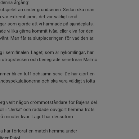
 denna årgång:
 slutspelet än under grundserien. Sedan ska man
 var extremt jämn, det var väldigt små
ar som gjorde att vi hamnade på sjundeplats.
ade vi lika gärna kommit tvåa, eller elva för den
änt. Man får ta slutplaceringen för vad den är.
 i semifinalen. Laget, som är nykomlingar, har
ra utropstecken och besegrade serietrean Malmö
mmer bli en tuff och jämn serie. De har gjort en
handsspekulationerna och ska vara väldigt stolta
org varit någon drömmotståndare för Bajens del.
ll i ”Jerka” och räddade oavgjort hemma trots
två minuter kvar. Laget har dessutom
bara har förlorat en match hemma under
ger Pujol.