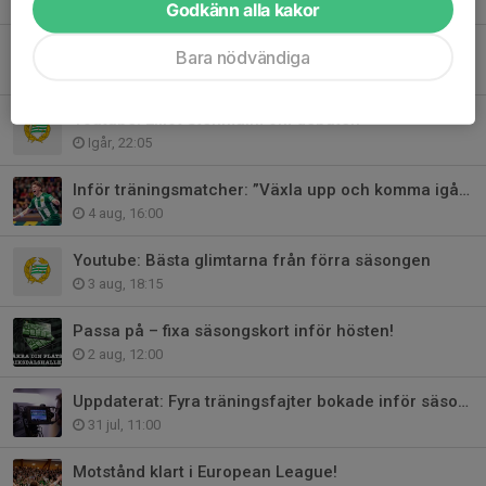
Godkänn alla kakor
Robin Järling Sanderhem tillbaka!
Bara nödvändiga
Idag, 17:00
Youtube: Elliot Stenmalm om debuten
Igår, 22:05
Inför träningsmatcher: ”Växla upp och komma igång”
4 aug, 16:00
Youtube: Bästa glimtarna från förra säsongen
3 aug, 18:15
Passa på – fixa säsongskort inför hösten!
2 aug, 12:00
Uppdaterat: Fyra träningsfajter bokade inför säsongen
31 jul, 11:00
Motstånd klart i European League!