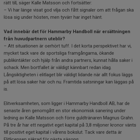
rätt till, säger Kalle Matsson och fortsätter:
– Vi har länge visat god vilja och fått signaler om att frågan ska
lösa sig under hösten, men tyvärr har inget hänt.
Vad innebär det för Hammarby Handboll när ersättningen
från huvudpartnern uteblir?
– Att situationen är oerhört tuff. I det korta perspektivet har vi,
mycket tack vare de sportsliga framgångarna, ökande
publikintäkter och hjälp från andra partners, kunnat hålla saker i
schack. Men bortfallet är väldigt kännbart redan idag.
Långsiktigheten i elitlaget blir väldigt lidande när allt fokus läggs
på att lösa saker här och nu. Framtida satsningar kan läggas på
is.
Elitverksamheten, som ligger i Hammarby Handboll AB, har de
senaste åren genomgått en stor ekonomisk sanering under
ledning av Kalle Matsson och förre guldtränaren Magnus Grahn.
På tre år har ett negativt eget kapital på 3,8 miljoner kronor vänts
till positivt eget kapital i vårens bokslut. Tack vare detta är
Elitlicensen säkrad för nästa säsong.