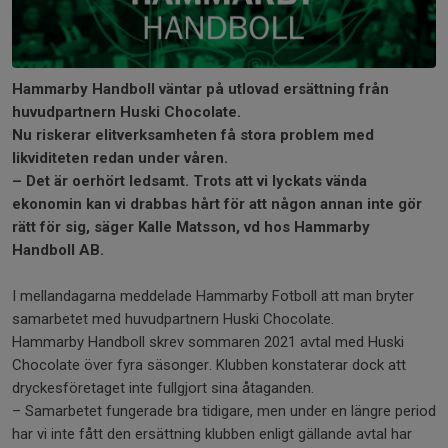
Hammarby Handboll väntar på utlovad ersättning från
huvudpartnern Huski Chocolate.
Nu riskerar elitverksamheten få stora problem med
likviditeten redan under våren.
– Det är oerhört ledsamt. Trots att vi lyckats vända
ekonomin kan vi drabbas hårt för att någon annan inte gör
rätt för sig, säger Kalle Matsson, vd hos Hammarby
Handboll AB.
I mellandagarna meddelade Hammarby Fotboll att man bryter
samarbetet med huvudpartnern Huski Chocolate.
Hammarby Handboll skrev sommaren 2021 avtal med Huski
Chocolate över fyra säsonger. Klubben konstaterar dock att
dryckesföretaget inte fullgjort sina åtaganden.
– Samarbetet fungerade bra tidigare, men under en längre period
har vi inte fått den ersättning klubben enligt gällande avtal har