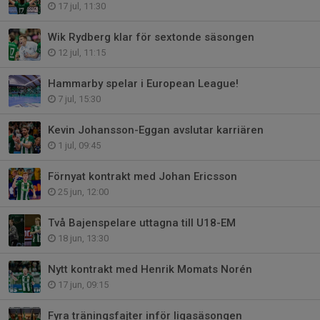
17 jul, 11:30
Wik Rydberg klar för sextonde säsongen
12 jul, 11:15
Hammarby spelar i European League!
7 jul, 15:30
Kevin Johansson-Eggan avslutar karriären
1 jul, 09:45
Förnyat kontrakt med Johan Ericsson
25 jun, 12:00
Två Bajenspelare uttagna till U18-EM
18 jun, 13:30
Nytt kontrakt med Henrik Momats Norén
17 jun, 09:15
Fyra träningsfajter inför ligasäsongen