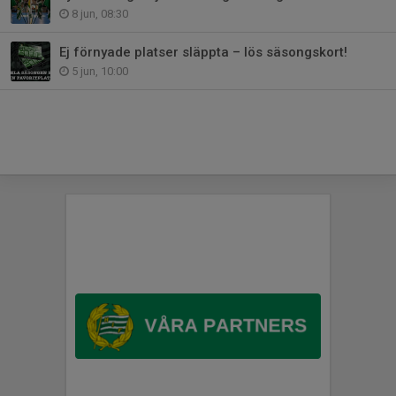
8 jun, 08:30
Ej förnyade platser släppta – lös säsongskort!
5 jun, 10:00