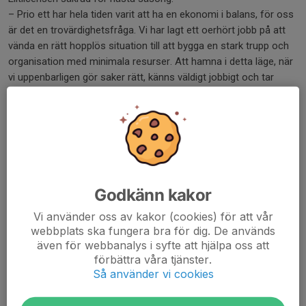
– Prio ett har hela tiden varit att ha en ekonomi i balans, för oss
är det en trovärdighetsfråga. Vi har lagt ett oerhört jobb på att
vända en rätt hopplös situation till att bygga en stark trupp och
organisation med minimala resurser. Att hamna i detta läge, när
vi uppenbarligen gör saker rätt, känns väldigt jobbigt och tar
mycket energi.
Då elitlaget är mitt inne i säsongen har klubben för avsikt att
fullfölja sin del av avtalet, i alla fall säsongen ut.
– Samtidigt, får vi inte den ekonomiska ersättningen vi har rätt
till är vi absolut intresserade om någon är villig att ta över
platsen på bröstet. Exempelvis sänder SVT cupens Final4, vilket
Godkänn kakor
ger Hammarby stor medial exponering, säger Matsson.
Vi använder oss av kakor (cookies) för att vår
webbplats ska fungera bra för dig. De används
Dela nyhet
även för webbanalys i syfte att hjälpa oss att
förbättra våra tjänster.
Så använder vi cookies
Tidigare nyheter