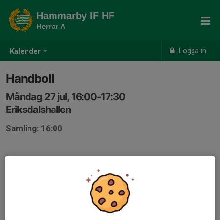
Hammarby IF HF
Herrar A
Logga in
Kalender
Handboll
Måndag 27 jul, 16:00-17:30
Eriksdalshallen
Samling: 16:00