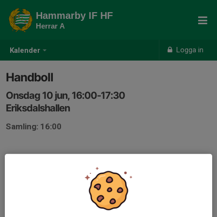
Hammarby IF HF
Herrar A
Logga in
Kalender
Handboll
Onsdag 10 jun, 16:00-17:30
Eriksdalshallen
Samling: 16:00