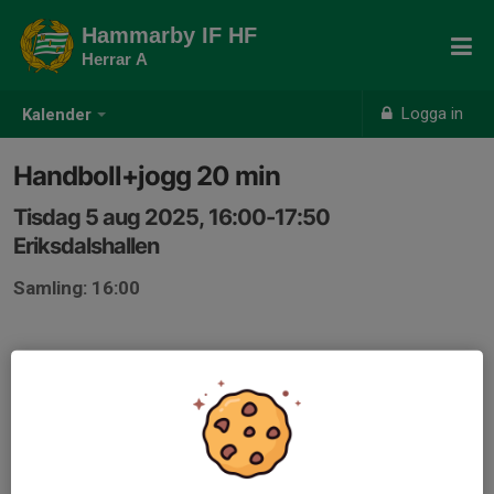
Hammarby IF HF
Herrar A
Logga in
Kalender
Handboll+jogg 20 min
Tisdag 5 aug 2025, 16:00-17:50
Eriksdalshallen
Samling: 16:00