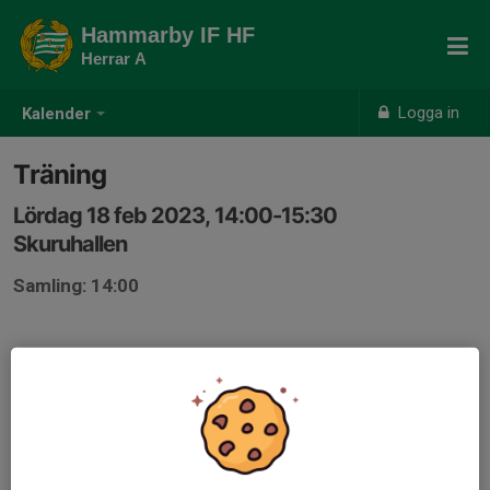
Hammarby IF HF
Herrar A
Logga in
Kalender
Träning
Lördag 18 feb 2023, 14:00-15:30
Skuruhallen
Samling: 14:00