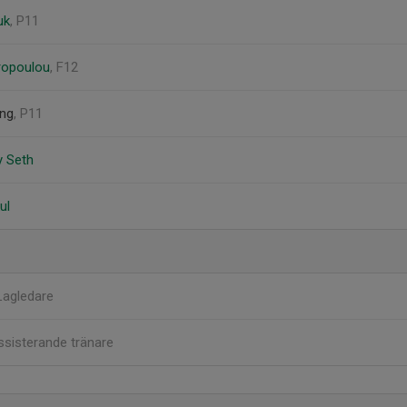
uk
, P11
ropoulou
, F12
ing
, P11
y Seth
ul
Lagledare
ssisterande tränare