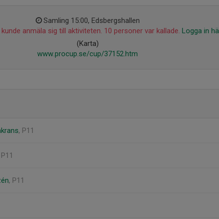
Samling 15:00, Edsbergshallen
kunde anmäla sig till aktiviteten. 10 personer var kallade.
Logga in hä
(Karta)
www.procup.se/cup/37152.htm
nkrans
, P11
, P11
zén
, P11