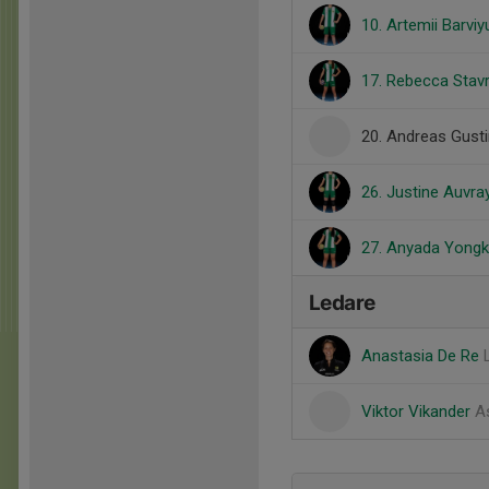
10. Artemii Barviy
17. Rebecca Stav
20. Andreas Gust
26. Justine Auvra
27. Anyada Yongk
Ledare
Anastasia De Re
Viktor Vikander
A