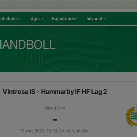
ollskola
Läger
Bajenfonden
Intranät
Vintrosa IS - Hammarby IF HF Lag 2
Mixed Cup
-
11 maj 2024, 16:00, Edsbergshallen