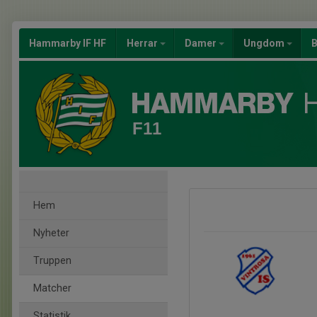
Hammarby IF HF
Herrar
Damer
Ungdom
B
F11
Hem
Nyheter
Truppen
Matcher
Statistik