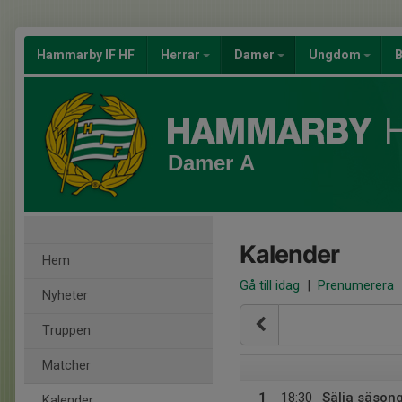
Hammarby IF HF
Herrar
Damer
Ungdom
B
Damer A
Kalender
Hem
Gå till idag
|
Prenumerera
Nyheter
Truppen
Matcher
1
18:30
Sälja säson
Kalender