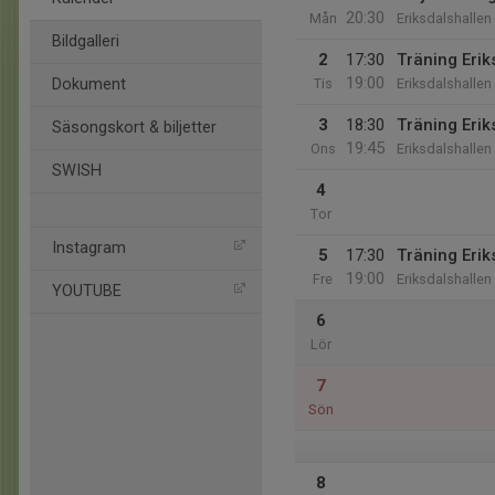
20:30
Mån
Eriksdalshallen
Bildgalleri
2
17:30
Träning Erik
19:00
Dokument
Tis
Eriksdalshallen
3
18:30
Träning Erik
Säsongskort & biljetter
19:45
Ons
Eriksdalshallen
SWISH
4
Tor
Instagram
5
17:30
Träning Erik
19:00
Fre
Eriksdalshallen
YOUTUBE
6
Lör
7
Sön
8