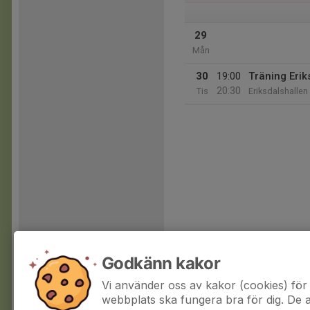
29
Mån
30
19:00
Träning Erik
20:30
Tis
Eriksdalshallen
Godkänn kakor
Vi använder oss av kakor (cookies) för 
webbplats ska fungera bra för dig. De