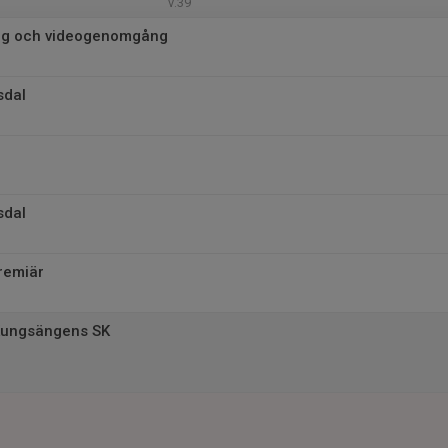
v.39
ng och videogenomgång
sdal
sdal
remiär
Kungsängens SK