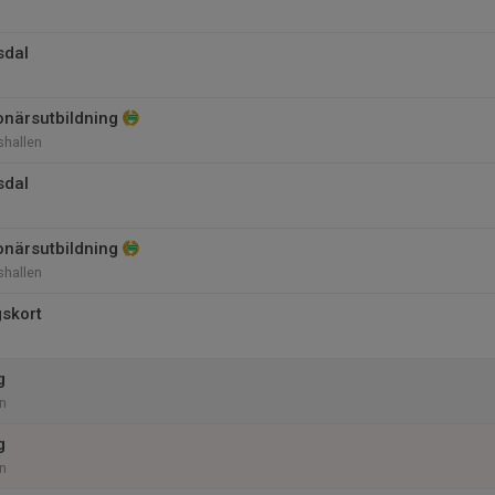
sdal
onärsutbildning
shallen
sdal
onärsutbildning
shallen
gskort
g
n
g
n