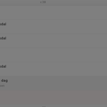
v.38
sdal
sdal
sdal
 dag
sen