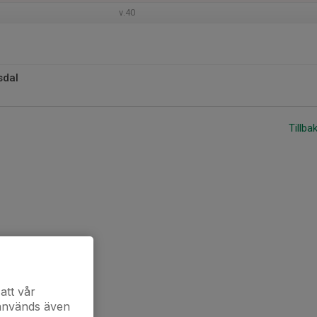
v.40
sdal
Tillba
att vår
 används även