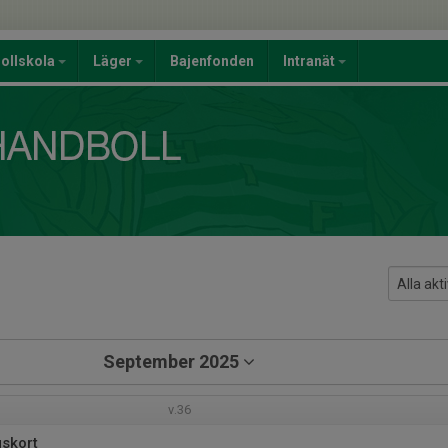
ollskola
Läger
Bajenfonden
Intranät
September 2025
v.36
gskort