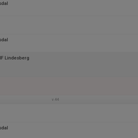
sdal
sdal
IF Lindesberg
v.44
sdal