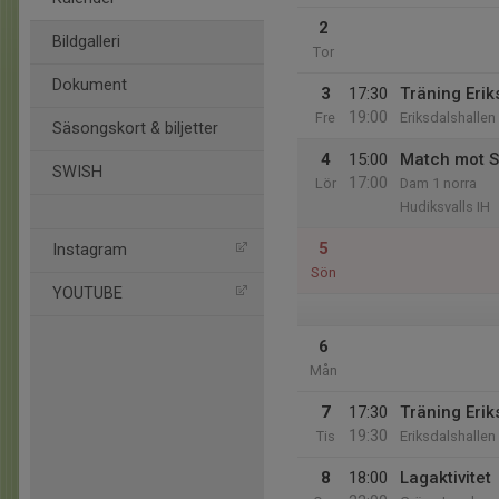
2
Bildgalleri
Tor
Dokument
3
17:30
Träning Erik
19:00
Fre
Eriksdalshallen
Säsongskort & biljetter
4
15:00
Match mot St
SWISH
17:00
Lör
Dam 1 norra
Hudiksvalls IH
5
Instagram
Sön
YOUTUBE
6
Mån
7
17:30
Träning Erik
19:30
Tis
Eriksdalshallen
8
18:00
Lagaktivitet