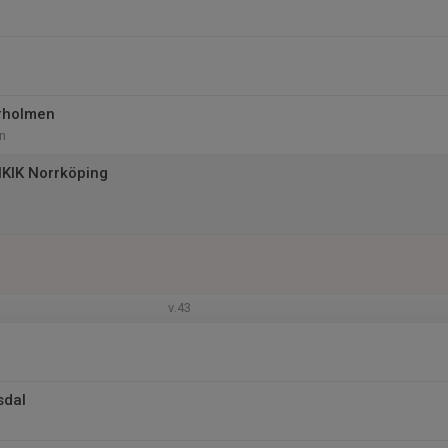
rholmen
n
KIK Norrköping
v.43
sdal