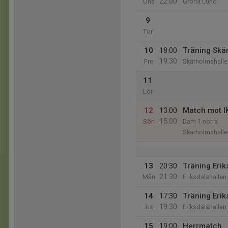
22:00
Ons
Gröna Lund
9
Tor
10
18:00
Träning Skä
19:30
Fre
Skärholmshalle
11
Lör
12
13:00
Match mot I
15:00
Sön
Dam 1 norra
Skärholmshalle
13
20:30
Träning Erik
21:30
Mån
Eriksdalshallen
14
17:30
Träning Erik
19:30
Tis
Eriksdalshallen
15
19:00
Herrmatch