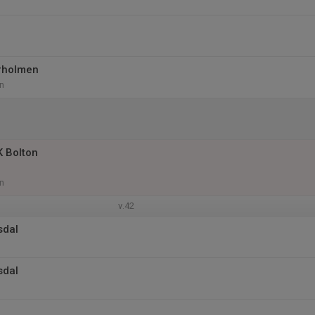
rholmen
n
K Bolton
n
v.42
sdal
sdal