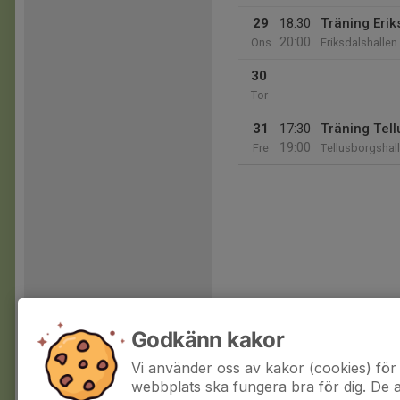
29
18:30
Träning Erik
20:00
Ons
Eriksdalshallen
30
Tor
31
17:30
Träning Tel
19:00
Fre
Tellusborgshal
Godkänn kakor
Vi använder oss av kakor (cookies) för 
webbplats ska fungera bra för dig. De