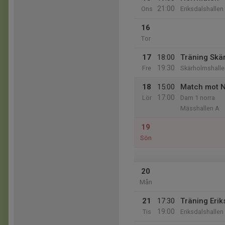
21:00
Ons
Eriksdalshallen
16
Tor
17
18:00
Träning Skä
19:30
Fre
Skärholmshalle
18
15:00
Match mot N
17:00
Lör
Dam 1 norra
Mässhallen A
19
Sön
20
Mån
21
17:30
Träning Erik
19:00
Tis
Eriksdalshallen