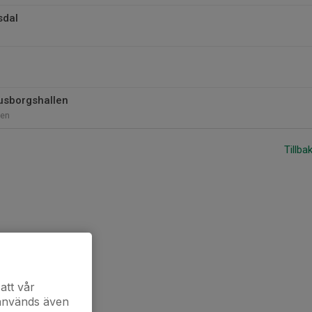
sdal
lusborgshallen
len
Tillba
att vår
 används även