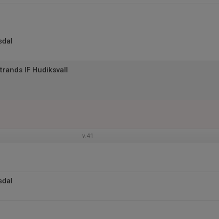
sdal
rands IF Hudiksvall
v.41
sdal