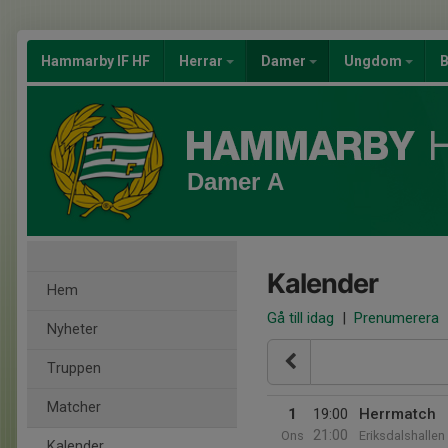
Hammarby IF HF
Herrar
Damer
Ungdom
B
Damer A
Kalender
Hem
Gå till idag
|
Prenumerera
Nyheter
Truppen
Matcher
1
19:00
Herrmatch
21:00
Ons
Eriksdalshallen
Kalender