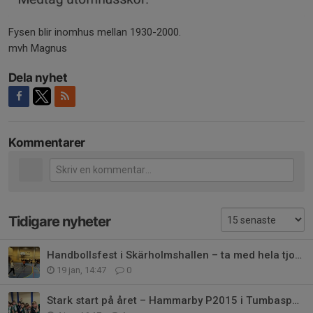
Fysen blir inomhus mellan 1930-2000.
mvh Magnus
Dela nyhet
Kommentarer
Tidigare nyheter
Handbollsfest i Skärholmshallen – ta med hela tjocka släkten! 💚🤾‍♂️
19 jan, 14:47
0
Stark start på året – Hammarby P2015 i Tumbaspelen