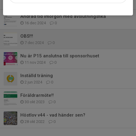
30 sep 2025
0
Ändrad tid imorgon med avslutningsfika
16 dec 2024
0
OBS!!!
7 dec 2024
0
Nu är P15 anslutna till sponsorhuset
11 nov 2024
0
Inställd träning
2 jun 2024
0
Föräldrarmöte!!
30 okt 2023
0
Höstlov v44 - vad händer sen?
28 okt 2022
0