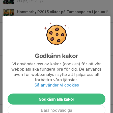
4 jan, 16:17
1
Hammarby P2015 siktar på Tumbaspelen i januari!
17 dec 2025
0
Julledigt för Hammarby Handboll P2015!
14 dec 2025
0
Maria blir målvaktstränare i Hammarby Handbolls P2015!
5 dec 2025
12
Godkänn kakor
Vi är matchvärdar den 19 december!
Vi använder oss av kakor (cookies) för att vår
30 nov 2025
0
webbplats ska fungera bra för dig. De används
även för webbanalys i syfte att hjälpa oss att
Höstens fokus: Försvarsspel
förbättra våra tjänster.
3 nov 2025
0
Så använder vi cookies
Teknikträning med Claes Hellgren i Västerås
Godkänn alla kakor
25 okt 2025
0
Bara nödvändiga
Träningar flyttas – vi kollar på elithandboll istället!