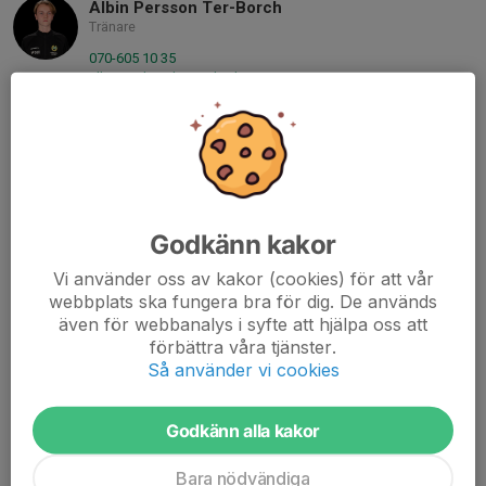
Albin Persson Ter-Borch
Tränare
070-605 10 35
albin.ter-borch@outlook.com
Fredric Berntsson
Tränare
08-66 99 208
076-571 10 61
fredric.berntsson@outlook.com
Godkänn kakor
Mikael Ericsson
Vi använder oss av kakor (cookies) för att vår
Lagledare
webbplats ska fungera bra för dig. De används
076-291 89 04
även för webbanalys i syfte att hjälpa oss att
mikael.e.ericsson@gmail.com
förbättra våra tjänster.
Så använder vi cookies
Magnus Rydberg
Lagledare
Mobil visas bara för inloggade
Godkänn alla kakor
E-post visas bara för inloggade
Bara nödvändiga